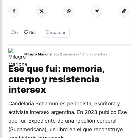
Más acc
CULTURA
0
255
Guardar
Milagro Mariona
hace 2 semanas
• 13 min de lectura
Ese que fui: memoria,
cuerpo y resistencia
intersex
Candelaria Schamun es periodista, escritora y
activista intersex argentina. En 2023 publicó Ese
que fui. Expediente de una rebelión corporal
(Sudamericana), un libro en el que reconstruye