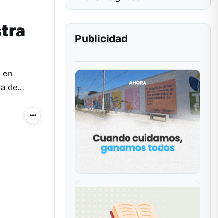
stra
Publicidad
a en
ura de…
Más acciones