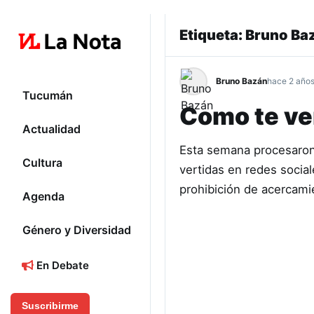
Etiqueta:
Bruno Ba
Bruno Bazán
hace 2 año
Tucumán
Como te ven
Actualidad
Esta semana procesaron
Cultura
vertidas en redes socia
prohibición de acercam
Agenda
Género y Diversidad
En Debate
Suscribirme