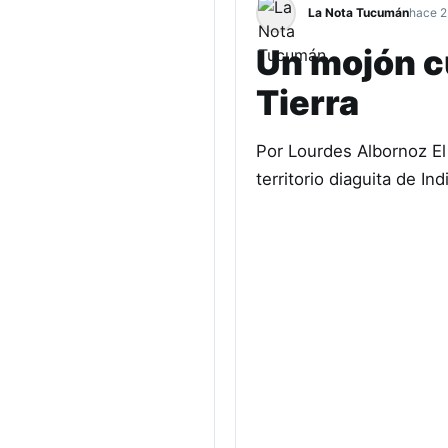
La Nota Tucumán
hace 2
Un mojón cu
Tierra
Por Lourdes Albornoz El 
territorio diaguita de I