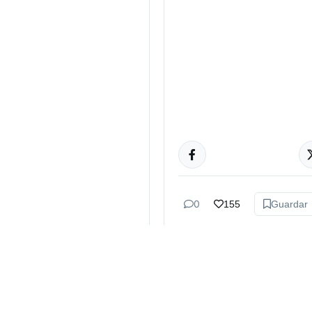
CULTURA
0
155
Guardar
Bruno Bazán
hace 2 sem
Cazzu tien