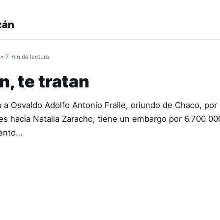
zán
s
• 7 min de lectura
, te tratan
 a Osvaldo Adolfo Antonio Fraile, oriundo de Chaco, po
les hacia Natalia Zaracho, tiene un embargo por 6.700.0
iento…