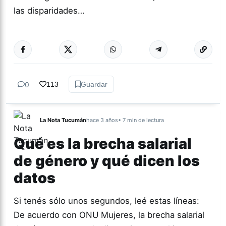
las disparidades…
Más acc
ACTUALIDAD
0
113
Guardar
La Nota Tucumán
hace 3 años
• 7 min de lectura
Qué es la brecha salarial
de género y qué dicen los
datos
Si tenés sólo unos segundos, leé estas líneas:
De acuerdo con ONU Mujeres, la brecha salarial