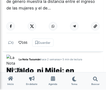
de género muestra la distancia entre el ingreso
de las mujeres y el de…
Más acc
GÉNERO Y
DIVERSIDAD
0
166
Guardar
La Nota Tucumán
hace 2 semanas
• 5 min de lectura
Ni Jaldo, ni Milei: en
Tucumán hay un
electorado al que nadie
Inicio
En debate
Agenda
Tema
Buscar
mira
Una encuesta realizada por la Consultora Épica