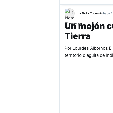
La Nota Tucumán
hace 1
Un mojón cu
Tierra
Por Lourdes Albornoz El 
territorio diaguita de I