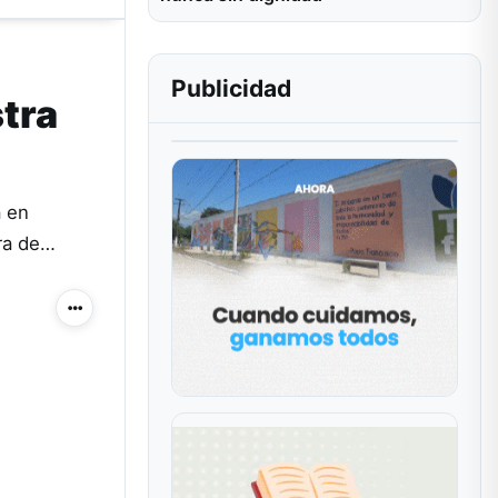
Publicidad
stra
a en
ura de…
Más acciones