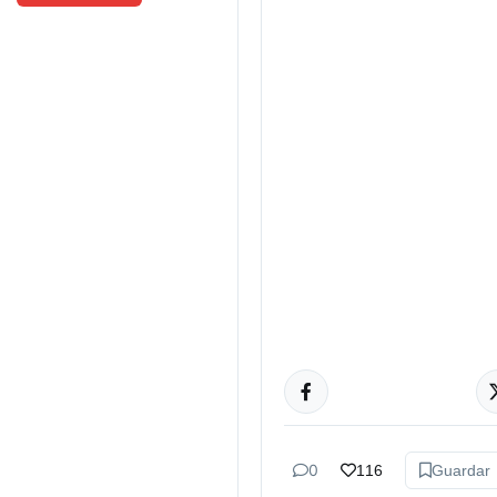
GÉNERO Y
DIVERSIDAD
0
116
Guardar