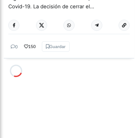
Covid-19. La decisión de cerrar el…
0
150
Guardar
Milagro Mariona
hace 2 semanas
• 13 min de lectura
Ese que fui: memoria,
cuerpo y resistencia
intersex
Candelaria Schamun es periodista, escritora y
activista intersex argentina. En 2023 publicó Ese
que fui. Expediente de una rebelión corporal