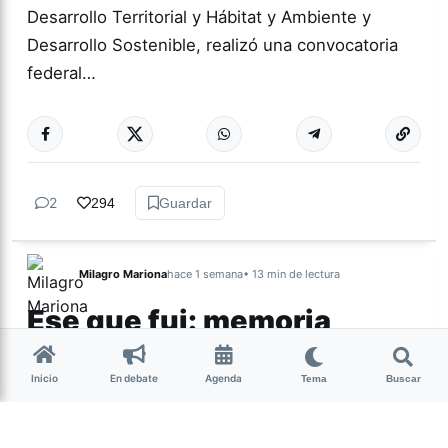
Desarrollo Territorial y Hábitat y Ambiente y
Desarrollo Sostenible, realizó una convocatoria
federal…
2
294
Guardar
Milagro Mariona
hace 1 semana
• 13 min de lectura
Ese que fui: memoria,
cuerpo y resistencia
intersex
Inicio
En debate
Agenda
Tema
Buscar
Candelaria Schamun es periodista, escritora y