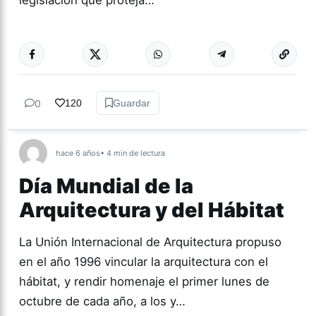
legislación que proteja…
Más acc
TUCUMÁN
0
120
Guardar
hace 6 años
• 4 min de lectura
Día Mundial de la
Arquitectura y del Hábitat
La Unión Internacional de Arquitectura propuso
en el año 1996 vincular la arquitectura con el
hábitat, y rendir homenaje el primer lunes de
octubre de cada año, a los y…