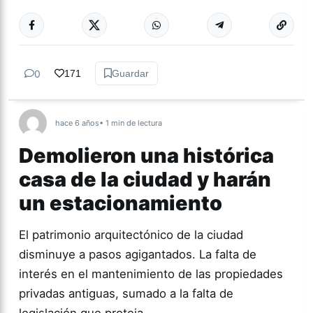
Más acc
CULTURA
0
171
Guardar
hace 6 años
• 1 min de lectura
Demolieron una histórica
casa de la ciudad y harán
un estacionamiento
El patrimonio arquitectónico de la ciudad
disminuye a pasos agigantados. La falta de
interés en el mantenimiento de las propiedades
privadas antiguas, sumado a la falta de