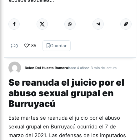
abusos sexuales…
Más acc
GÉNERO Y
DIVERSIDAD
0
185
Guardar
Belen Del Huerto Romero
hace 4 años
• 3 min de lectura
Se reanuda el juicio por el
abuso sexual grupal en
Burruyacú
Este martes se reanuda el juicio por el abuso
sexual grupal en Burruyacú ocurrido el 7 de
marzo del 2021. Las defensas de los imputados