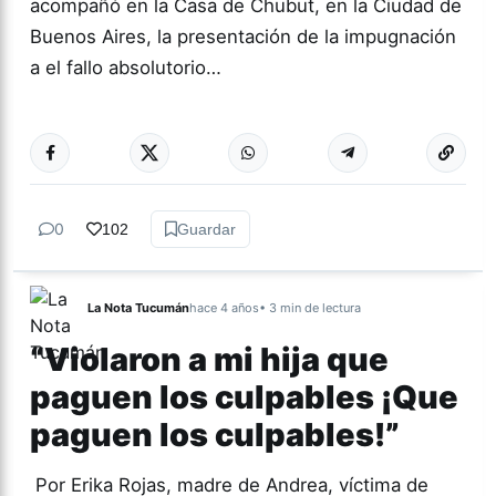
acompañó en la Casa de Chubut, en la Ciudad de
Buenos Aires, la presentación de la impugnación
a el fallo absolutorio…
Más acc
GÉNERO Y
DIVERSIDAD
0
102
Guardar
La Nota Tucumán
hace 4 años
• 3 min de lectura
“Violaron a mi hija que
paguen los culpables ¡Que
paguen los culpables!”
Por Erika Rojas, madre de Andrea, víctima de