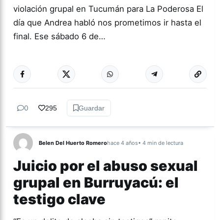
violación grupal en Tucumán para La Poderosa El
día que Andrea habló nos prometimos ir hasta el
final. Ese sábado 6 de…
Más acc
GÉNERO Y
DIVERSIDAD
0
295
Guardar
Belen Del Huerto Romero
hace 4 años
• 4 min de lectura
Juicio por el abuso sexual
grupal en Burruyacú: el
testigo clave