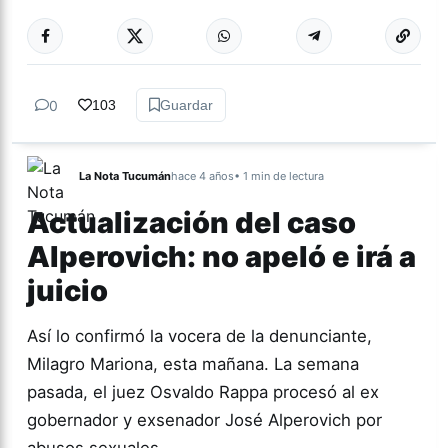
Más acc
GÉNERO Y
DIVERSIDAD
0
103
Guardar
La Nota Tucumán
hace 4 años
• 1 min de lectura
Actualización del caso
Alperovich: no apeló e irá a
juicio
Así lo confirmó la vocera de la denunciante,
Milagro Mariona, esta mañana. La semana
pasada, el juez Osvaldo Rappa procesó al ex
gobernador y exsenador José Alperovich por