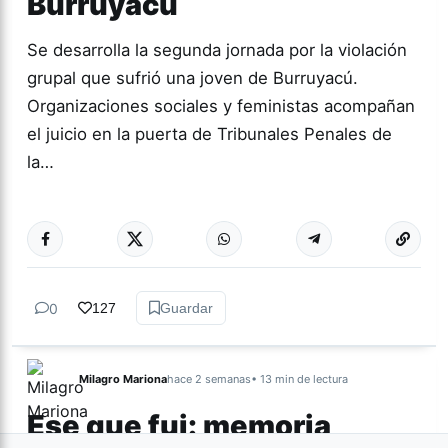
Burruyacú
Se desarrolla la segunda jornada por la violación
grupal que sufrió una joven de Burruyacú.
Organizaciones sociales y feministas acompañan
el juicio en la puerta de Tribunales Penales de
la…
Más acc
GÉNERO Y
DIVERSIDAD
0
127
Guardar
Milagro Mariona
hace 2 semanas
• 13 min de lectura
Ese que fui: memoria,