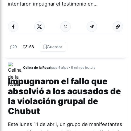
intentaron impugnar el testimonio en…
Más acc
GÉNERO Y
DIVERSIDAD
0
168
Guardar
Celina de la Rosa
hace 4 años
• 5 min de lectura
Impugnaron el fallo que
absolvió a los acusados de
la violación grupal de
Chubut
Este lunes 11 de abril, un grupo de manifestantes