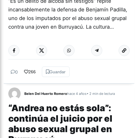
“Es un delito de alcoba sin testigos” repite
incansablemente la defensa de Benjamín Padilla,
uno de los imputados por el abuso sexual grupal
contra una joven en Burruyacú. La cultura…
Más acc
GÉNERO Y
DIVERSIDAD
0
266
Guardar
Belen Del Huerto Romero
hace 4 años
• 2 min de lectura
“Andrea no estás sola”:
continúa el juicio por el
abuso sexual grupal en