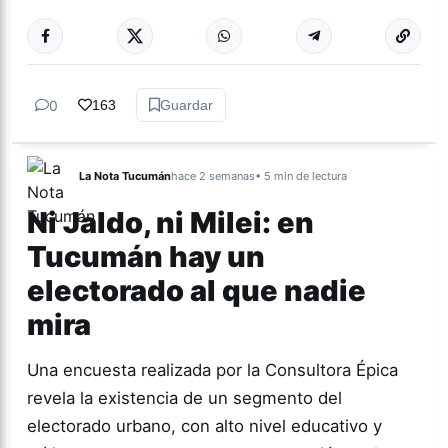
Más acc
GÉNERO Y
DIVERSIDAD
0
163
Guardar
La Nota Tucumán
hace 2 semanas
• 5 min de lectura
Ni Jaldo, ni Milei: en
Tucumán hay un
electorado al que nadie
mira
Una encuesta realizada por la Consultora Épica
revela la existencia de un segmento del
electorado urbano, con alto nivel educativo y