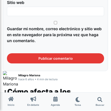
Sitio web
Guardar mi nombre, correo electrónico y sitio web
en este navegador para la próxima vez que haga
un comentario.
Milagro Mariona
hace 6 años • 4 min de lectura
¿Cómo afecta a los
adolescentes el encierro en
Inicio
En debate
Agenda
el marco de la cuarentena?
Tema
Buscar