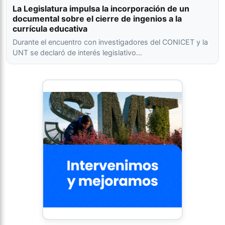
La Legislatura impulsa la incorporación de un
documental sobre el cierre de ingenios a la
currícula educativa
Durante el encuentro con investigadores del CONICET y la
UNT se declaró de interés legislativo…
18
4
1
1
2
-2
Gimnasia La
Plata
19
4
1
1
2
-2
Atlético
Tucumán