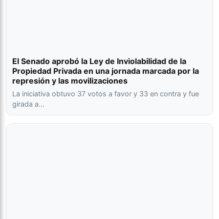
Independiente
El Senado aprobó la Ley de Inviolabilidad de la
Propiedad Privada en una jornada marcada por la
16
3
1
1
1
0
represión y las movilizaciones
La iniciativa obtuvo 37 votos a favor y 33 en contra y fue
Estudiantes
girada a…
La Plata
17
4
1
1
2
-1
San Martín de
San Juan