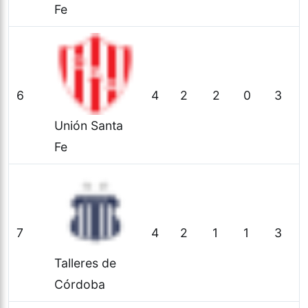
Fe
6
4
2
2
0
3
Unión Santa
Fe
7
4
2
1
1
3
Talleres de
Córdoba