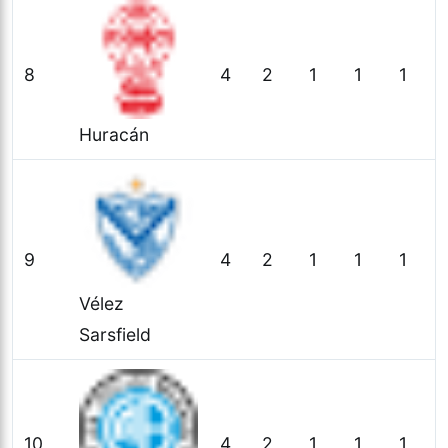
8
4
2
1
1
1
Huracán
9
4
2
1
1
1
Vélez
Sarsfield
10
4
2
1
1
1