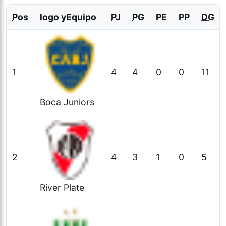
Pos
logo y
Equipo
PJ
PG
PE
PP
DG
1
4
4
0
0
11
Boca Juniors
2
4
3
1
0
5
River Plate