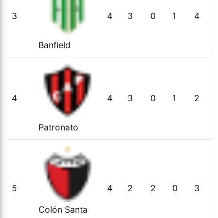
3
4
3
0
1
4
Banfield
4
4
3
0
1
2
Patronato
5
4
2
2
0
3
Colón Santa