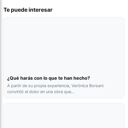
Te puede interesar
13
3
1
2
0
1
San Lorenzo
14
3
1
1
1
1
¿Qué harás con lo que te han hecho?
Newell’s Old
A partir de su propia experiencia, Verónica Borsani
Boys
convirtió el dolor en una obra que…
15
4
1
1
2
0