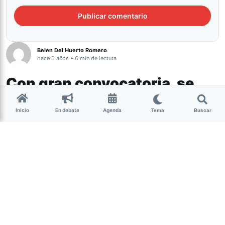
Belen Del Huerto Romero
hace 5 años • 6 min de lectura
Con gran convocatoria, se
realizó el primer Encuentro
Inicio
En debate
Agenda
Tema
Buscar
de Mujeres y Diversidades
en Tucumán
Género y Diversidad