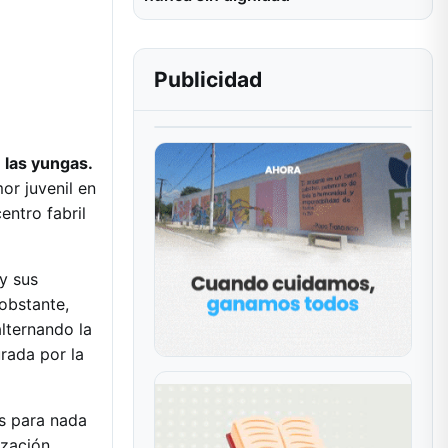
Publicidad
n las yungas.
mor juvenil en
entro fabril
y sus
 obstante,
alternando la
rada por la
es para nada
ización