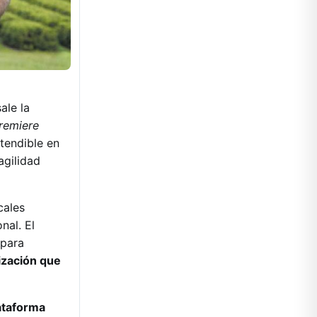
a
ale la
remiere
tendible en
gilidad
cales
nal. El
 para
ización que
lataforma