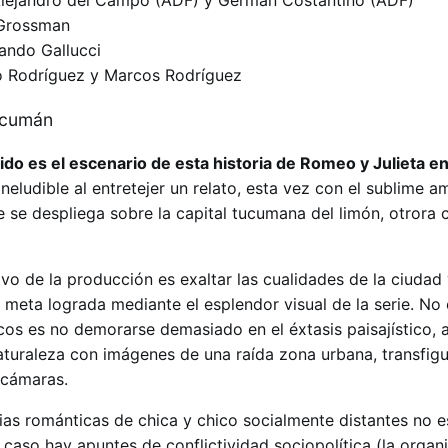
lejandro del Campo (ADF) y Germán Costantino (ADF)
 Grossman
ando Gallucci
o Rodríguez y Marcos Rodríguez
rido es el escenario de esta historia de Romeo y Julieta e
 ineludible al entretejer un relato, esta vez con el sublime a
 se despliega sobre la capital tucumana del limón, otrora c
vo de la producción es exaltar las cualidades de la ciudad 
 meta lograda mediante el esplendor visual de la serie. No
cos es no demorarse demasiado en el éxtasis paisajístico, 
aturaleza con imágenes de una raída zona urbana, transfigu
 cámaras.
ias románticas de chica y chico socialmente distantes no 
caso hay apuntes de conflictividad sociopolítica (la organ