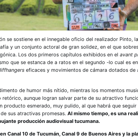
n se sostiene en el innegable oficio del realizador Pinto, l
afía y un conjunto actoral de gran solidez, en el que sobres
agónica. Los dos primeros capítulos exhibidos en el
avant p
smo que se estanca de a ratos en el segundo -lo cual es en
liffhangers
eficaces y movimientos de cámara dotados de a
imento de humor más nítido, mientras los momentos musi
retórico, aunque logran salvar parte de su atractivo funcio
 un producto esmerado, muy pulido, al que habrá que seguir
 de sus atractivas promesas.
Al mismo tiempo, es una real
 pujante producción audiovisual tucumana.
, en Canal 10 de Tucumán, Canal 9 de Buenos Aires y la p