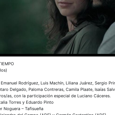
 TIEMPO
los)
 Emanuel Rodríguez, Luis Machín, Liliana Juárez, Sergio Pri
utaro Delgado, Paloma Contreras, Camila Plaate, Isaías Salv
ros/as, con la participación especial de Luciano Cáceres.
talia Torres y Eduardo Pinto
r Noguera – Tafisueña