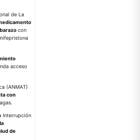
ional de La
 medicamento
mbarazo
con
mifepristona
amiento
inda acceso
ica (ANMAT)
nta con
pagas.
 Interrupción
la
alud de