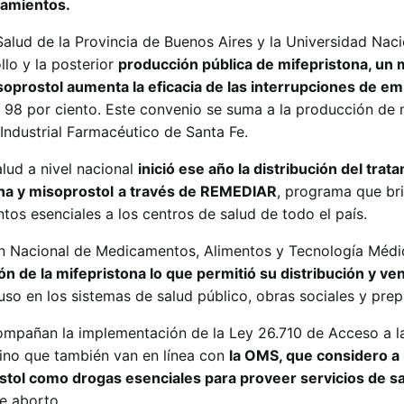
tamientos.
Salud de la Provincia de Buenos Aires y la Universidad Nac
llo y la posterior
producción pública de mifepristona, un
oprostol aumenta la eficacia de las interrupciones de e
n 98 por ciento. Este convenio se suma a la producción de 
 Industrial Farmacéutico de Santa Fe.
lud a nivel nacional
inició ese año la distribución del trat
na y misoprostol
a través de REMEDIAR
, programa que br
os esenciales a los centros de salud de todo el país.
ión Nacional de Medicamentos, Alimentos y Tecnología Méd
n de la mifepristona lo que permitió su distribución y ve
uso en los sistemas de salud público, obras sociales y pre
compañan la implementación de la Ley 26.710 de Acceso a la
ino que también van en línea con
la OMS, que considero a 
ostol como drogas esenciales para proveer servicios de s
de aborto.