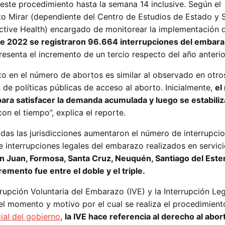
te procedimiento hasta la semana 14 inclusive. Según el
to Mirar (dependiente del Centro de Estudios de Estado y 
ctive Health) encargado de monitorear la implementación 
e 2022 se registraron 96.664 interrupciones del embara
presenta el incremento de un tercio respecto del año anterio
o en el número de abortos es similar al observado en otro
de políticas públicas de acceso al aborto. Inicialmente,
el
ara satisfacer la demanda acumulada y luego se estabiliz
n el tiempo”, explica el reporte.
odas las jurisdicciones aumentaron el número de interrupci
e interrupciones legales del embarazo realizados en servic
an Juan, Formosa, Santa Cruz, Neuquén, Santiago del Este
emento fue entre el doble y el triple.
errupción Voluntaria del Embarazo (IVE) y la Interrupción Leg
el momento y motivo por el cual se realiza el procedimient
cial del gobierno
,
la IVE hace referencia al derecho al abor