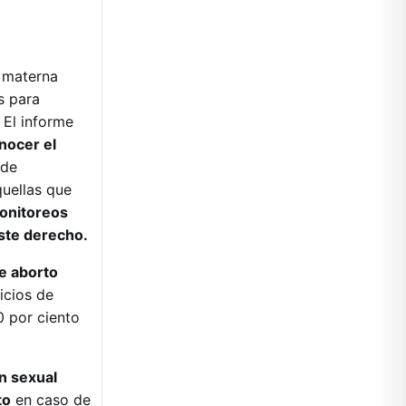
d materna
s para
 El informe
nocer el
 de
quellas que
onitoreos
ste derecho.
e aborto
icios de
0 por ciento
n sexual
to
en caso de