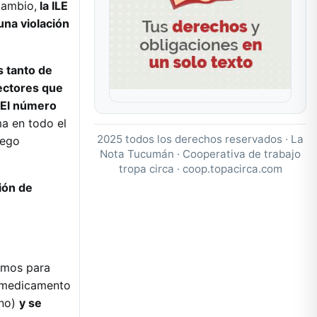
cambio,
la ILE
una violación
s tanto de
fectores que
 El número
ma en todo el
2025 todos los derechos reservados · La
uego
Nota Tucumán · Cooperativa de trabajo
tropa circa ·
coop.topacirca.com
ión de
sumos para
(medicamento
ino)
y se