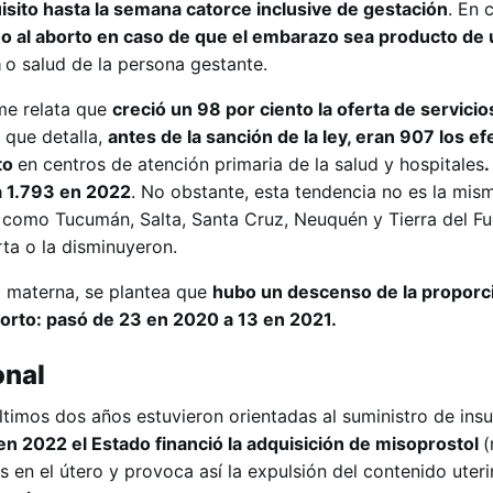
isito hasta la semana catorce inclusive de gestación
. En 
ho al aborto en caso de que el embarazo sea producto de 
a
o salud de la persona gestante.
rme relata que
creció un 98 por ciento la oferta de servicio
 que detalla,
antes de la sanción de la ley, eran 907 los e
to
en centros de atención primaria de la salud y hospitales
.
a 1.793 en 2022
. No obstante, esta tendencia no es la mis
s como Tucumán, Salta, Santa Cruz, Neuquén y Tierra del F
ta o la disminuyeron.
d materna, se plantea que
hubo un descenso de la proporc
rto: pasó de 23 en 2020 a 13 en 2021.
onal
últimos dos años estuvieron orientadas al suministro de in
en 2022 el Estado financió la adquisición de misoprostol
 en el útero y provoca así la expulsión del contenido uter