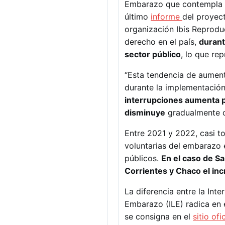
Embarazo que contempla es
último
informe
del proyec
organización Ibis Reprodu
derecho en el país,
durant
sector público
, lo que re
“Esta tendencia de aument
durante la implementación 
interrupciones aumenta p
disminuye
gradualmente co
Entre 2021 y 2022, casi t
voluntarias del embarazo 
públicos.
En el caso de S
Corrientes y Chaco el incr
La diferencia entre la Int
Embarazo (ILE) radica en 
se consigna en el
sitio ofi