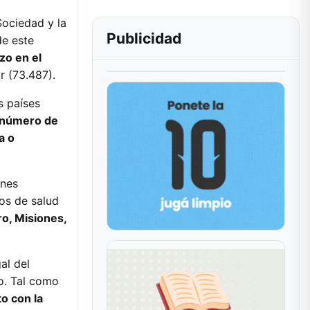
Sociedad y la
Publicidad
de este
zo en el
r (73.487).
s países
 número de
a o
ones
ios de salud
ro, Misiones,
al del
o. Tal como
to con la