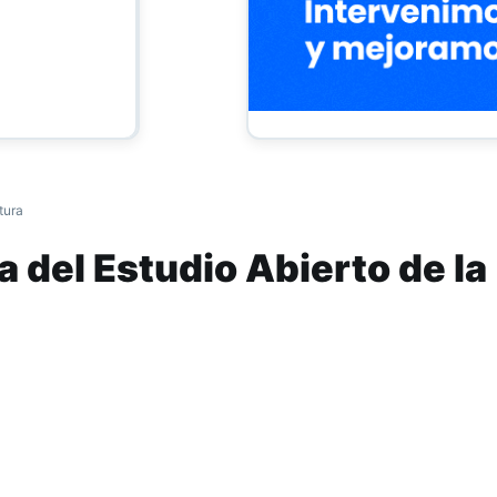
tura
 del Estudio Abierto de la
el Pasaje
 en el Museo Provincial de Bellas Artes Timote
onocer los trabajos y procesos artísticos de l
aron de la Residencia El Pasaje de Tafí del Val