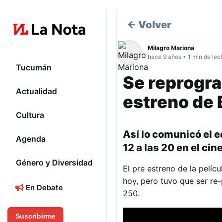
← Volver
Milagro Mariona
hace 9 años • 1 min de lec
Tucumán
Se reprogra
Actualidad
estreno de 
Cultura
Así lo comunicó el e
Agenda
12 a las 20 en el cin
Género y Diversidad
El pre estreno de la pelícu
hoy, pero tuvo que ser re
En Debate
250.
Suscribirme