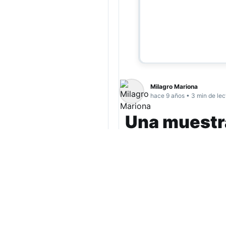
Milagro Mariona
hace 9 años • 3 min de lec
Una muestra
Residencia 
A partir del martes,
Navarro, se podrán c
artistas que particip
(más…)