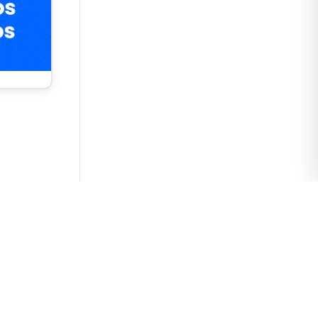
o
os y las
le.