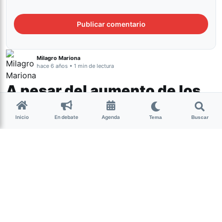
Milagro Mariona
hace 6 años • 1 min de lectura
A pesar del aumento de los
contagios el turismo interno
Inicio
En debate
Agenda
continúa habilitado en
Tema
Buscar
Tucumán
Tucumán