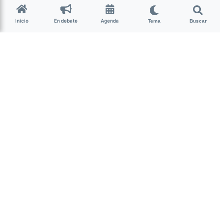
La Nota Tucumán
hace 5 años • 1 min de lectura
Inicio
En debate
Agenda
Tema
Buscar
Consultá dónde debés
vacunarte con el
componente dos de la
Sputnik
Coronavirus