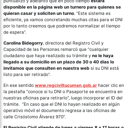
puntualizó y adelantó que en poco tiempo
estará
disponible en la página web un turnero para quienes se
quieran casar y soliciten un turno
. “Este sistema es
eficiente, ya vamos concretando muchas citas para el DNI
por lo tanto creemos que podremos normalizar el tiempo
de espera”.
Carolina Bidegorry
, directora del Registro Civil y
Capacidad de las Personas remarcó que “cualquier
ciudadano que haya realizado su trámite y
no le haya
llegado a su domicilio en un plazo de 30 o 40 días lo
invitamos que consulten en nuestra web
si su DNI está
listo para ser retirado”.
En ese sentido
www.regciviltucuman.gob.ar
hacer clic en
la pestaña “conoce si tu DNI o Pasaporte se encuentra en
nuestras oficinas para retirarlo”, luego incorporar el ID del
trámite. “En caso que el DNI lo hayan realizado en algún
operativo móvil el documento regresa a las oficinas de
calle Crisóstomo Álvarez 970”.
El Registro Civil atiende de lunes a viernes 8 a 17 horas o