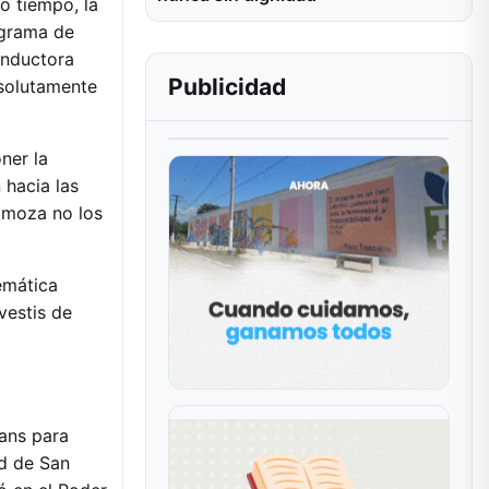
o tiempo, la
ograma de
conductora
Publicidad
bsolutamente
ner la
 hacia las
a moza no los
emática
vestis de
rans para
ad de San