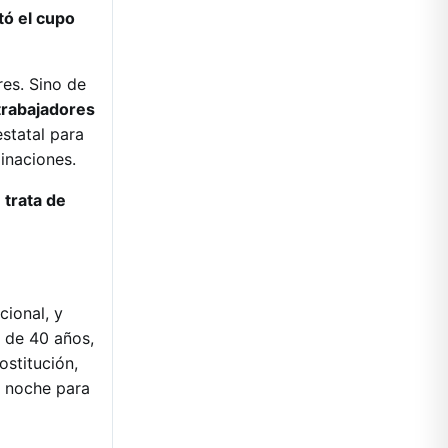
tó el cupo
res. Sino de
 trabajadores
estatal para
minaciones.
 trata de
cional, y
s de 40 años,
ostitución,
a noche para