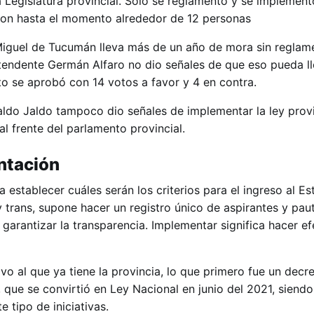
 Legislatura provincial. Solo se reglamentó y se implement
ron hasta el momento alrededor de 12 personas
Miguel de Tucumán lleva más de un año de mora sin reglam
ntendente Germán Alfaro no dio señales de que eso pueda ll
o se aprobó con 14 votos a favor y 4 en contra.
ldo Jaldo tampoco dio señales de implementar la ley provi
l frente del parlamento provincial.
ntación
a establecer cuáles serán los criterios para el ingreso al E
y trans, supone hacer un registro único de aspirantes y paut
 garantizar la transparencia. Implementar significa hacer e
o al que ya tiene la provincia, lo que primero fue un decr
 que se convirtió en Ley Nacional en junio del 2021, siend
e tipo de iniciativas.