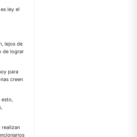
es ley el
, lejos de
 de lograr
hoy para
onas creen
 esto,
,
 realizan
uncionarios