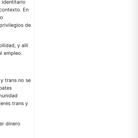
identitario
contexto. En
so
privilegios de
lidad, y allí
 al empleo.
 y trans no se
bates
omunidad
jeres trans y
er dinero