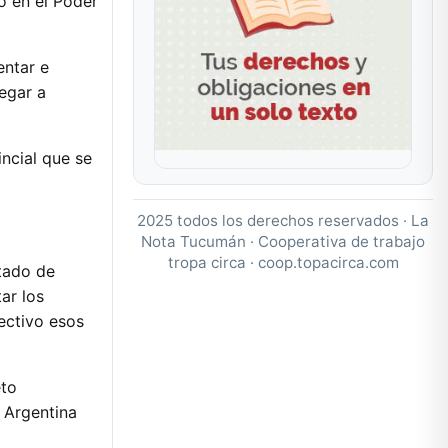
ó en el Poder
entar e
egar a
ncial que se
2025 todos los derechos reservados · La
Nota Tucumán · Cooperativa de trabajo
tropa circa ·
coop.topacirca.com
stado de
ar los
fectivo esos
eto
o Argentina