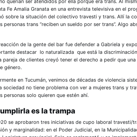
o querían ser atendidos por ella porque era trans. Al mism
nta Fe Amalia Granata en una entrevista televisiva en el pr
 sobre la situación del colectivo travesti y trans. Allí la 
s personas trans “reciben un sueldo por ser trans”. Algo a
 reacción de la gente del bar fue defender a Gabriela y expo
ortante destacar lo naturalizada que está la discriminación
a pareja de clientes creyó tener el derecho a pedir que un
de género.
larmente en Tucumán, venimos de décadas de violencia sist
La sociedad no tiene problema con ver a mujeres trans y tra
as personas solo quieren que estén ahí.
cumplirla es la trampa
0 se aprobaron tres iniciativas de cupo laboral travesti/t
ión y marginalidad: en el Poder Judicial, en la Municipalid