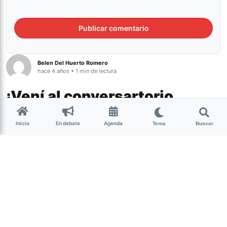
Belen Del Huerto Romero
hace 4 años • 1 min de lectura
¡Vení al conversartorio
“Cannabis con enfoque
Inicio
En debate
Agenda
Tema
Buscar
legal” en Pangea!
Cultura