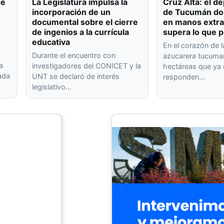
de
La Legislatura impulsa la
Cruz Alta: el 
incorporación de un
de Tucumán don
documental sobre el cierre
en manos extra
de ingenios a la currícula
supera lo que p
educativa
En el corazón de l
Durante el encuentro con
azucarera tucuma
a
investigadores del CONICET y la
hectáreas que ya
rada
UNT se declaró de interés
responden…
legislativo…