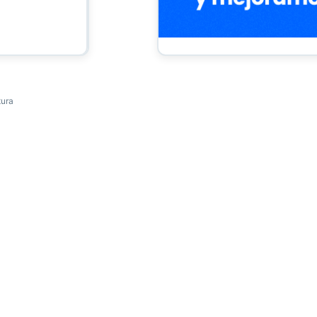
tura
Abrir Debate
Inicia una discusión sobre esta noticia