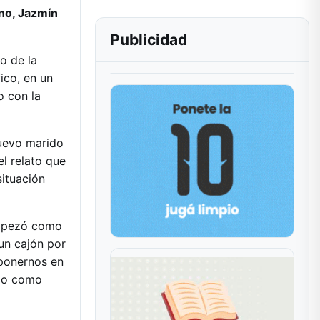
eno, Jazmín
Publicidad
o de la
ico, en un
o con la
nuevo marido
l relato que
situación
 empezó como
un cajón por
 ponernos en
odo como