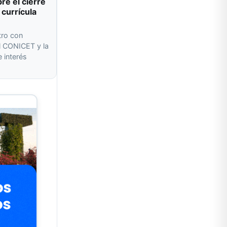
re el cierre
 currícula
tro con
l CONICET y la
 interés