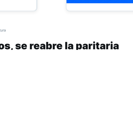
tura
s, se reabre la paritaria
ocente