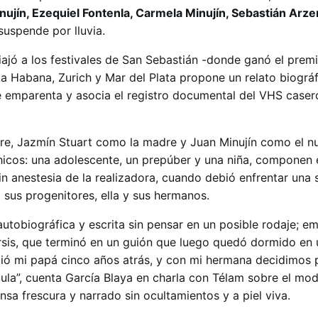
nujín, Ezequiel Fontenla, Carmela Minujín, Sebastián Arz
 suspende por lluvia.
iajó a los festivales de San Sebastián -donde ganó el premi
 La Habana, Zurich y Mar del Plata propone un relato biográf
 emparenta y asocia el registro documental del VHS caser
dre, Jazmín Stuart como la madre y Juan Minujín como el 
chicos: una adolescente, un prepúber y una niña, componen e
in anestesia de la realizadora, cuando debió enfrentar una 
a sus progenitores, ella y sus hermanos.
 autobiográfica y escrita sin pensar en un posible rodaje;
tarsis, que terminó en un guión que luego quedó dormido en 
ció mi papá cinco años atrás, y con mi hermana decidimos
cula”, cuenta García Blaya en charla con Télam sobre el m
ensa frescura y narrado sin ocultamientos y a piel viva.