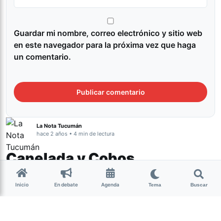
Guardar mi nombre, correo electrónico y sitio web
en este navegador para la próxima vez que haga
un comentario.
La Nota Tucumán
hace 2 años • 4 min de lectura
Canelada y Cobos
presentaron un análisis del
Inicio
En debate
Agenda
agua con resultados
Tema
Buscar
preocupantes