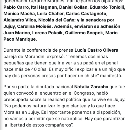
gobernador Gerardo Morales. Participaron los diputados:
Pablo Carro, Itai Hagman, Daniel Gollan, Eduardo Toniolli,
Mónica Macha, Leila Chaher, Carlos Castagneto,
Alejandro Vilca, Nicolás del Caño; y la senadora por
Jujuy, Carolina Moisés. Además, enviaron su adhesión
Juan Marino, Lorena Pokoik, Guillermo Snopek, Mario
Paco Manrique.
Durante la conferencia de prensa
Lucía Castro Olivera
,
pareja de Morandini expresó: “Tenemos dos niñas
pequeñas que tienen que ir a ver a su papá en el penal
hace más de 40 días. Es muy difícil explicarle a un hijo que
hay dos personas presas por hacer un chiste” manifestó.
Por su parte la diputada nacional
Natalia Zaracho
que fue
quien convocó al encuentro en el Congreso, habló
preocupada sobre la realidad política que se vive en Jujuy.
“No podemos naturalizar lo que plantea y lo que hace
Morales en Jujuy. Es importante ponernos a disposición,
no vamos a permitir que se naturalice. Hay que garantizar
la libertad de estos compañeros”.