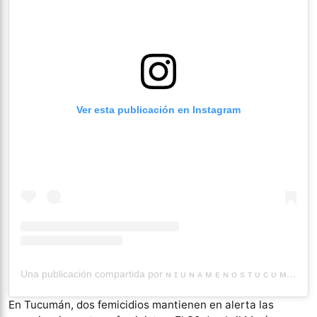
Ver esta publicación en Instagram
Una publicación compartida por ɴ ɪ ᴜ ɴ ᴀ ᴍ ᴇ ɴ ᴏ s ᴛ ᴜ ᴄ ᴜ ᴍ ᴀ ɴ 🔥 (@niunamenostucuman)
En Tucumán, dos femicidios mantienen en alerta las