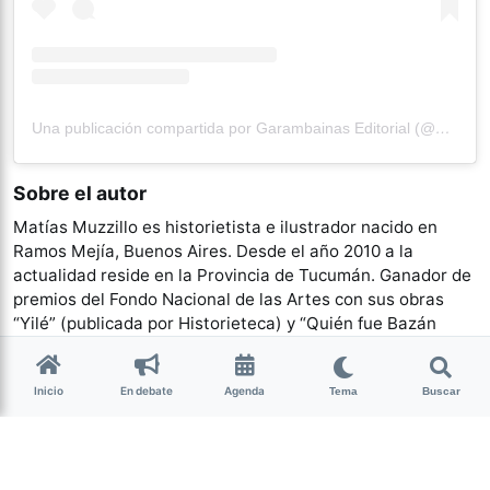
Una publicación compartida por Garambainas Editorial (@garambainas_)
Sobre el autor
Matías Muzzillo es historietista e ilustrador nacido en
Ramos Mejía, Buenos Aires. Desde el año 2010 a la
actualidad reside en la Provincia de Tucumán. Ganador de
premios del Fondo Nacional de las Artes con sus obras
“Yilé” (publicada por Historieteca) y “Quién fue Bazán
Frías”. Obtuvo una mención especial en los Premios Luis
Tejeda con la historieta “La Pesadilla”. Publicó también
Inicio
En debate
Agenda
Tema
Buscar
“Nación Zombie” digitalmente y en antologías. Fue
nominado como Mejor Autor Integral en los Premios Trillo
2023 y participó en la muestra “Ilustraciones para Italo
Calvino” en la Feria del Libro Infantil de Bolonia.