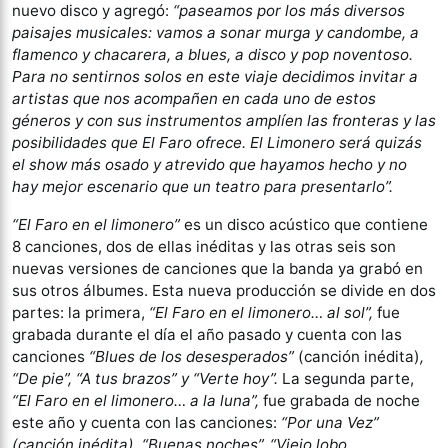
nuevo disco y agregó:
“paseamos por los más diversos
paisajes musicales: vamos a sonar murga y candombe, a
flamenco y chacarera, a blues, a disco y pop noventoso.
Para no sentirnos solos en este viaje decidimos invitar a
artistas que nos acompañen en cada uno de estos
géneros y con sus instrumentos amplíen las fronteras y las
posibilidades que El Faro ofrece. El Limonero será quizás
el show más osado y atrevido que hayamos hecho y no
hay mejor escenario que un teatro para presentarlo”.
“El Faro en el limonero”
es un disco acústico que contiene
8 canciones, dos de ellas inéditas y las otras seis son
nuevas versiones de canciones que la banda ya grabó en
sus otros álbumes. Esta nueva producción se divide en dos
partes: la primera,
“El Faro en el limonero… al sol”,
fue
grabada durante el día el año pasado y cuenta con las
canciones
“Blues de los desesperados”
(canción inédita)
,
“De pie”, “A tus brazos” y “Verte hoy”.
La segunda parte,
“El Faro en el limonero… a la luna”,
fue grabada de noche
este año y cuenta con las canciones:
“Por una Vez”
(canción inédita), “Buenas noches”, “Viejo lobo