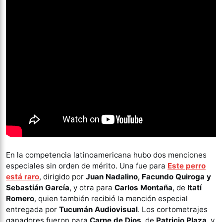
En la competencia latinoamericana hubo dos menciones
especiales sin orden de mérito. Una fue para
Este perro
está raro
, dirigido por
Juan Nadalino, Facundo Quiroga y
Sebastián García
, y otra para
Carlos Montaña
, de
Itatí
Romero
, quien también recibió la mención especial
entregada por
Tucumán Audiovisual
. Los cortometrajes
ganadores fueron para
Carne de Dios
, de
Patricio Plaza
, y