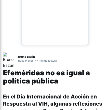
Bruno Bazán
hace 9 años • 7 min de lectura
Efemérides no es igual a
política pública
Actualidad
En el Día Internacional de Acción en
Respuesta al VIH, algunas reflexiones