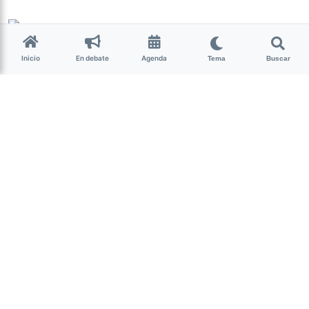
Milagro Mariona
hace 9 años • 3 min de lectura
Inicio
En debate
Agenda
Tema
Buscar
Lograron identificar a 88
caídos en Malvinas
El anuncio lo realizó la Cruz Roja
Internacional, que les entregó a
representantes de los gobiernos
argentino y británico un informe con
los detalles del trabajo de
identificación de los 121 cuerpos
enterrados en el cementerio de Darwin.
(más…)