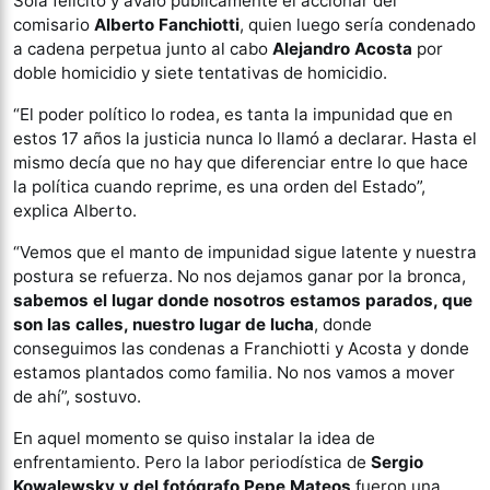
Solá felicitó y avaló públicamente el accionar del
comisario
Alberto Fanchiotti
, quien luego sería condenado
a cadena perpetua junto al cabo
Alejandro Acosta
por
doble homicidio y siete tentativas de homicidio.
“El poder político lo rodea, es tanta la impunidad que en
estos 17 años la justicia nunca lo llamó a declarar. Hasta el
mismo decía que no hay que diferenciar entre lo que hace
la política cuando reprime, es una orden del Estado”,
explica Alberto.
“Vemos que el manto de impunidad sigue latente y nuestra
postura se refuerza. No nos dejamos ganar por la bronca,
sabemos el lugar donde nosotros estamos parados, que
son las calles, nuestro lugar de lucha
, donde
conseguimos las condenas a Franchiotti y Acosta y donde
estamos plantados como familia. No nos vamos a mover
de ahí”, sostuvo.
En aquel momento se quiso instalar la idea de
enfrentamiento. Pero la labor periodística de
Sergio
Kowalewsky y del fotógrafo Pepe Mateos
fueron una