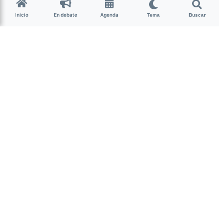
hace 9 años • 1 min de lectura
Inicio
En debate
Agenda
Tema
Buscar
Operativo Independencia|
Absolución para José Abba
José Roberto Abba
Acusado como partícipe y autor material de los delitos
cometidos en perjuicio de 2 víctimas y del delito de
asociación ilícita.
Abrir Debate