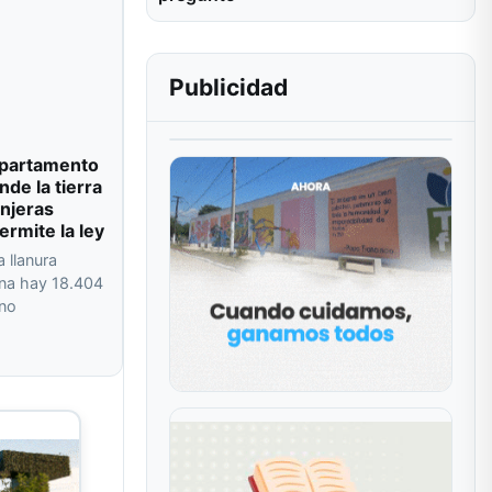
Publicidad
departamento
de la tierra
njeras
ermite la ley
a llanura
na hay 18.404
 no