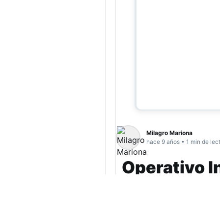
Milagro Mariona
hace 9 años • 1 min de lec
Operativo I
Tuerto” Al
Entre las víctimas p