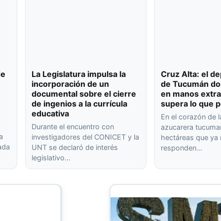
de
La Legislatura impulsa la
Cruz Alta: el 
incorporación de un
de Tucumán don
documental sobre el cierre
en manos extra
de ingenios a la currícula
supera lo que p
educativa
En el corazón de l
Durante el encuentro con
azucarera tucuma
a
investigadores del CONICET y la
hectáreas que ya
rada
UNT se declaró de interés
responden…
legislativo…