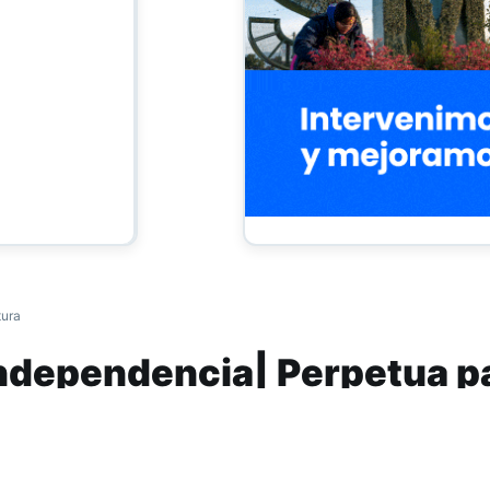
tura
ndependencia| Perpetua pa
bornoz
or las que es condenado Albornoz están el tr