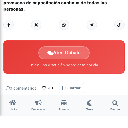
promueva de capacitación continua de todas las
personas.
Abrir Debate
Inicia una discusión sobre esta noticia
0 comentarios
140
Guardar
hace 6 años • 3 min de lectura
Inicio
En debate
Agenda
Tema
Buscar
Actualización