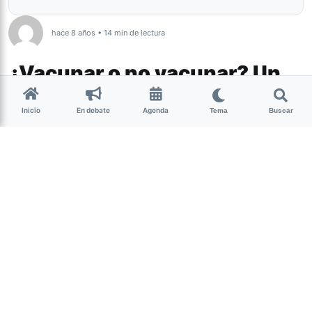
hace 8 años • 14 min de lectura
¿Vacunar o no vacunar? Un
conflicto mundial
Inicio
En debate
Agenda
Tema
Buscar
Recientemente comenzó la campaña
de parte del Ministerio Salud para la
colocación de la vacuna antigripal en
Tucumán y, paralelamente, el
movimiento antivacunas experimentó
un gran aumento de adhesiones en la
provincia, en el país y en el mundo. La
Nota te acerca un análisis de algunos
aspectos que involucran las distintas