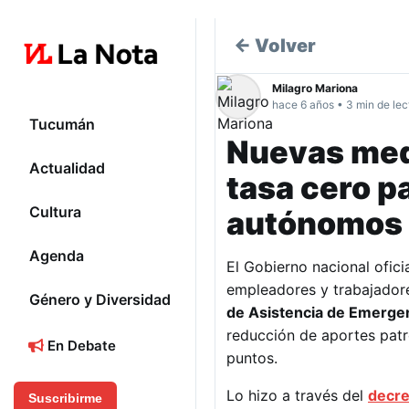
← Volver
Milagro Mariona
hace 6 años • 3 min de lec
Tucumán
Nuevas med
Actualidad
tasa cero p
Cultura
autónomos
Agenda
El Gobierno nacional ofic
empleadores y trabajador
Género y Diversidad
de Asistencia de Emergen
reducción de aportes patro
En Debate
puntos.
Lo hizo a través del
decre
Suscribirme