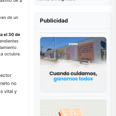
máximo de $
van de un
Publicidad
a el 30 de
pendientes
slamiento
ta octubre.
sector
 neto no
s vital y