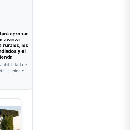
tará aprobar
e avanza
s rurales, los
ndiados y el
vienda
violabilidad de
da” elimina o
a