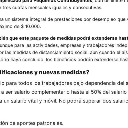
plificado para Pequeños Contribuyentes
, con un límite 
tres cuotas mensuales iguales y consecutivas.
a un sistema integral de prestaciones por desempleo que 
áximo de $ 10.000.
bién que este paquete de medidas podrá extenderse hast
 aunque para las actividades, empresas y trabajadores inde
or las medidas de distanciamiento social, aun cuando el ai
torio haya concluido, los beneficios podrán extenderse has
dificaciones y nuevas medidas?
io para todos los trabajadores bajo dependencia del 
a ser salario complementario hasta el 50% del salario
a un salario vital y móvil. No podrá superar dos salario
ión de aportes patronales.