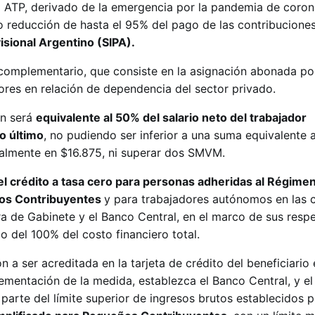
l ATP, derivado de la emergencia por la pandemia de coron
o reducción de hasta el 95% del pago de las contribucione
isional Argentino (SIPA).
complementario, que consiste en la asignación abonada po
ores en relación de dependencia del sector privado.
ón será
equivalente al 50% del salario neto del trabajador
o último
, no pudiendo ser inferior a una suma equivalente a
tualmente en $16.875, ni superar dos SMVM.
el crédito a tasa cero para personas adheridas al Régime
ños Contribuyentes
y para trabajadores autónomos en las 
ra de Gabinete y el Banco Central, en el marco de sus resp
 del 100% del costo financiero total.
n a ser acreditada en la tarjeta de crédito del beneficiario 
lementación de la medida, establezca el Banco Central, y e
parte del límite superior de ingresos brutos establecidos 