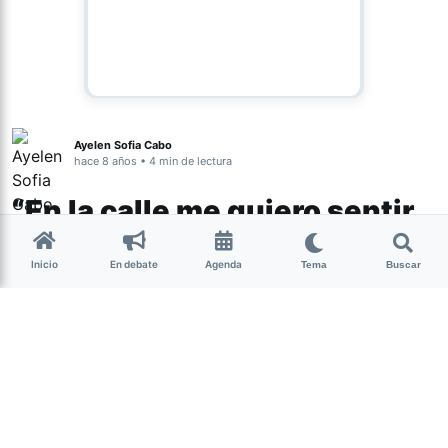
Ayelen Sofia Cabo
hace 8 años • 4 min de lectura
“En la calle me quiero sentir
libre, no valiente”
Inicio
En debate
Agenda
Tema
Buscar
Del 8 al 14 de abril se realizará la
Semana Internacional en Contra del
Acoso Callejero. En Tucumán, desde
Acción Respeto organizaron una
concentración para el 12 en la Plaza
Independencia, para sumarse al grito