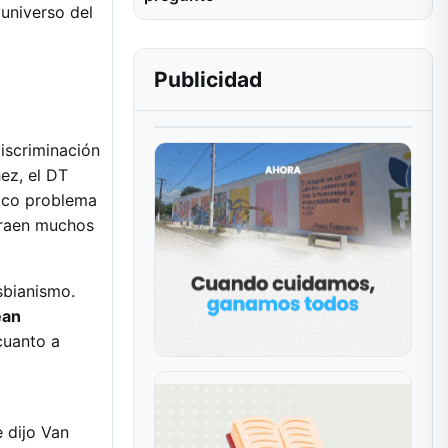
 universo del
Publicidad
discriminación
ez, el DT
nico problema
 traen muchos
sbianismo.
ean
cuanto a
e dijo Van