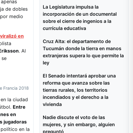
e apenas
La Legislatura impulsa la
ja de dobles
incorporación de un documental
e por medio
sobre el cierre de ingenios a la
currícula educativa
viralizó en
Cruz Alta: el departamento de
olista
Tucumán donde la tierra en manos
Eriksson
. Al
extranjeras supera lo que permite la
 se
ley
El Senado intentará aprobar una
reforma que avanza sobre las
de Francia 2018
tierras rurales, los territorios
incendiados y el derecho a la
 en la ciudad
vivienda
útbol.
Entre
ones en
Nadie discute el voto de las
as jugadoras
mujeres, y sin embargo, alguien
olítico en la
preguntó