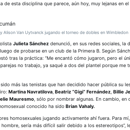
 de esta disciplina que parece, aún hoy, muy lejanas en el
y Alison Van Uytvanck jugando el torneo de dobles en Wimbledon
olista
Julieta Sánchez
denunció, en sus redes sociales, la 
a luego de probarse en un club de la Primera B. Según Sánch
estó tras la práctica: “Me encantó cómo jugaron, pero el ú
 parejas no trabajo, ya saqué a dos del plantel porque me
 sido más las tenistas que han decidido hacer pública su le
iro:
Martina Navratilova
,
Beatriz “Gigi” Fernández
,
Billie J
elie Mauresmo
, sólo por nombrar algunas. En cambio, en 
 homosexual conocido ha sido
Brian Vahaly.
res homosexuales jugando activamente ahí fuera. Para mí,
hombre, sería más difícil salir debido a los estereotipos”, l