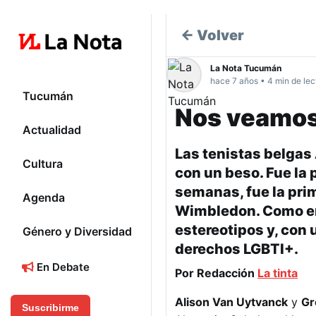
← Volver
La Nota Tucumán
hace 7 años • 4 min de lec
Tucumán
Nos veamos
Actualidad
Las tenistas belgas
Cultura
con un beso. Fue la 
semanas, fue la pri
Agenda
Wimbledon. Como en 
estereotipos y, con 
Género y Diversidad
derechos LGBTI+.
En Debate
Por Redacción
La tinta
Alison Van Uytvanck
y
Gr
Suscribirme