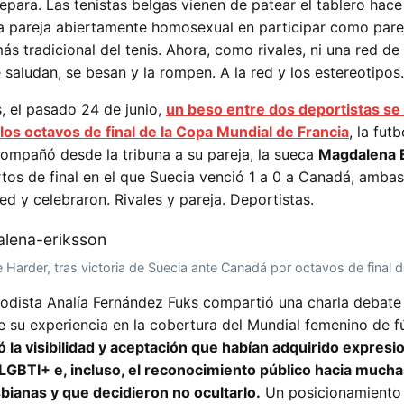
separa. Las tenistas belgas vienen de patear el tablero hac
a pareja abiertamente homosexual en participar como pare
s tradicional del tenis. Ahora, como rivales, ni una red d
e saludan, se besan y la rompen. A la red y los estereotipos.
 el pasado 24 de junio,
un beso entre dos deportistas se 
 los octavos de final de la Copa Mundial de Francia
, la futb
ompañó desde la tribuna a su pareja, la sueca
Magdalena 
rtos de final en el que Suecia venció 1 a 0 a Canadá, ambas
d y celebraron. Rivales y pareja. Deportistas.
 Harder, tras victoria de Suecia ante Canadá por octavos de final 
iodista Analía Fernández Fuks compartió una charla debate
 su experiencia en la cobertura del Mundial femenino de f
 la visibilidad y aceptación que habían adquirido expresi
LGBTI+ e, incluso, el reconocimiento público hacia much
bianas y que decidieron no ocultarlo.
Un posicionamiento p