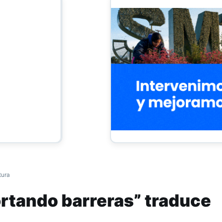
tura
ortando barreras” traduce
 lenguaje de señas