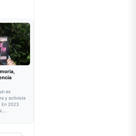
moria,
encia
un es
ra y activista
a. En 2023
ui.…