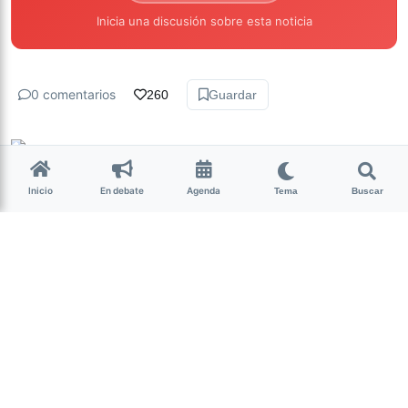
Inicia una discusión sobre esta noticia
0 comentarios
260
Guardar
Milagro Mariona
hace 7 años • 2 min de lectura
Inicio
En debate
Agenda
Tema
Buscar
En el año de menor actividad,
el Gobierno aumentó el
presupuesto del Congreso
A pesar de que el primer semestre del año se
sancionó la menor cantidad de leyes desde 2012,
el Gobierno de Mauricio Macri realizó
modificaciones en el Presupuesto 2019 y
aumentó las partidas administrativas del