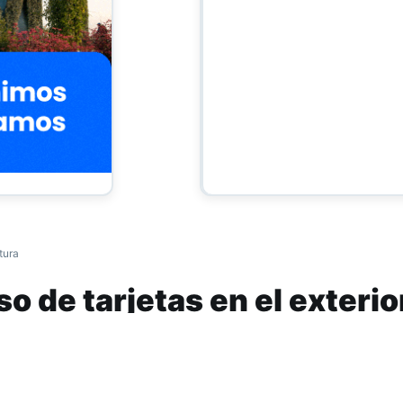
tura
so de tarjetas en el exterior
de adelantos
a semana restringe el uso de tarjetas en el ext