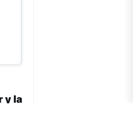
 y la
erior.