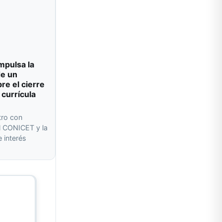
impulsa la
de un
re el cierre
 currícula
tro con
l CONICET y la
 interés