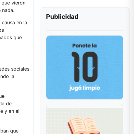
n que vieron
 nada.
Publicidad
 causa en la
os
mados que
edes sociales
ndo la
ue
da de
e y en el
aban que