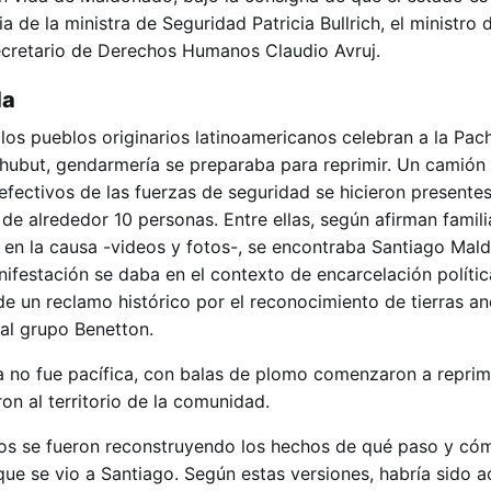
 de la ministra de Seguridad Patricia Bullrich, el ministro 
cretario de Derechos Humanos Claudio Avruj.
da
e los pueblos originarios latinoamericanos celebran a la P
hubut, gendarmería se preparaba para reprimir. Un camión
efectivos de las fuerzas de seguridad se hicieron presente
 de alrededor 10 personas. Entre ellas, según afirman famili
 en la causa -videos y fotos-, se encontraba Santiago Mal
ifestación se daba en el contexto de encarcelación polític
e un reclamo histórico por el reconocimiento de tierras an
al grupo Benetton.
 no fue pacífica, con balas de plomo comenzaron a reprimi
ron al territorio de la comunidad.
igos se fueron reconstruyendo los hechos de qué paso y có
ue se vio a Santiago. Según estas versiones, habría sido a