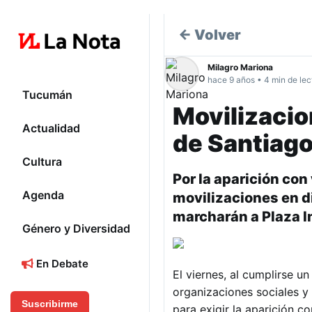
← Volver
Milagro Mariona
hace 9 años • 4 min de lec
Tucumán
Movilizacio
Actualidad
de Santiag
Cultura
Por la aparición co
Agenda
movilizaciones en d
marcharán a Plaza 
Género y Diversidad
En Debate
El viernes, al cumplirse 
organizaciones sociales y 
Suscribirme
para exigir la aparición c