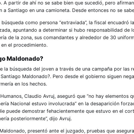
ío. A partir de ahí no se sabe bien que sucedió, pero afirma
n a Santiago en una camioneta. Desde entonces no se sabe
búsqueda como persona “extraviada”, la fiscal encuadró la
rzada, apuntando a determinar si hubo responsabilidad de l
ía de la zona, sus comandantes y alrededor de 30 unifor
 en el procedimiento.
ago Maldonado?
de la búsqueda del joven a través de una campaña por las r
Santiago Maldonado?. Pero desde el gobierno siguen nega
mería en los hechos.
 Humanos, Claudio Avruj, aseguró que “no hay elementos q
ía Nacional estuvo involucrada” en la desaparición forza
ie puede demostrar fehacientemente que estuvo en el cort
ría posteriormente”, dijo Avruj.
a Maldonado, presentó ante el juzgado, pruebas que asegur