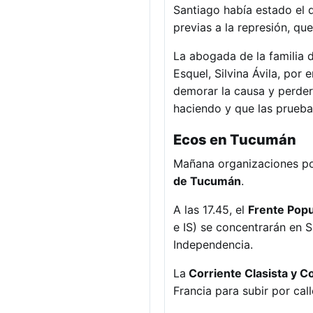
Santiago había estado el d
previas a la represión, qu
La abogada de la familia d
Esquel, Silvina Ávila, por 
demorar la causa y perder
haciendo y que las pruebas
Ecos en Tucumán
Mañana organizaciones pol
de
Tucumán
.
A las 17.45, el
F
rente Popu
e IS) se concentrarán en S
Independencia.
La
Corriente Clasista y 
Francia para subir por cal