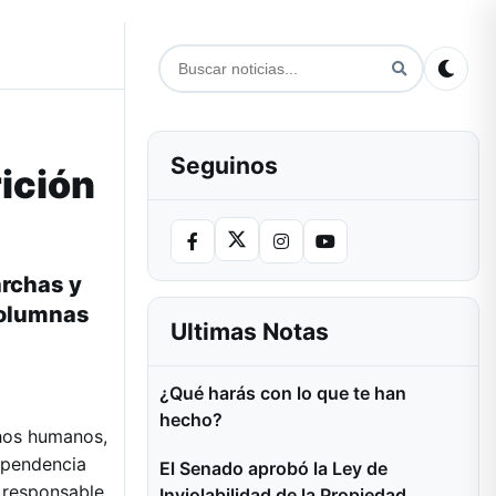
Seguinos
ición
archas y
columnas
Ultimas Notas
¿Qué harás con lo que te han
hecho?
chos humanos,
dependencia
El Senado aprobó la Ley de
 responsable.
Inviolabilidad de la Propiedad