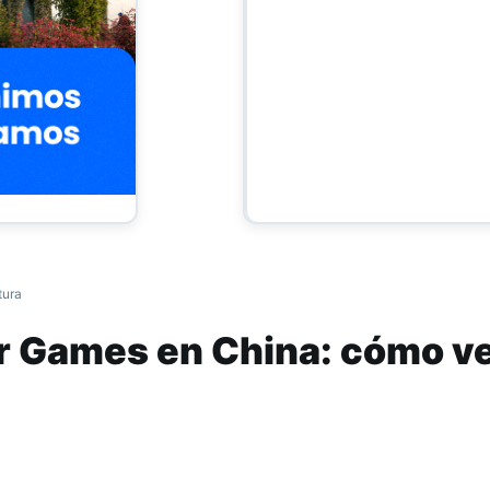
tura
r Games en China: cómo ve
as en vivo
entinas de hockey sobre patines cosechan tr