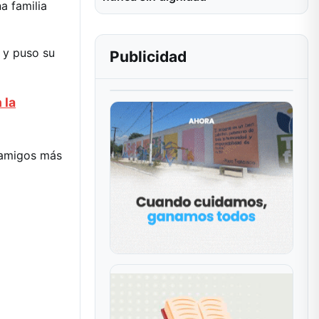
a familia
n y puso su
Publicidad
 la
y amigos más