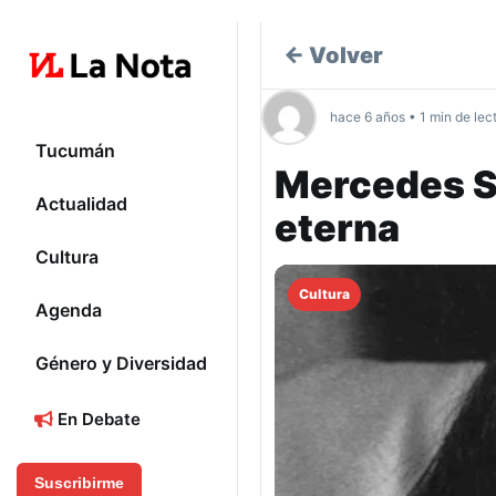
← Volver
hace 6 años • 1 min de lec
Tucumán
Mercedes So
Actualidad
eterna
Cultura
Cultura
Agenda
Género y Diversidad
En Debate
Suscribirme