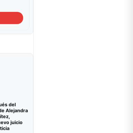
ués del
de Alejandra
ítez,
evo juicio
ticia