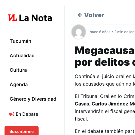
← Volver
hace 6 años • 2 min de lec
Tucumán
Megacausa 1
Actualidad
por delitos
Cultura
Continúa el juicio oral e
los acusados que aún no lo
Agenda
El Tribunal Oral en lo Cri
Género y Diversidad
Casas, Carlos Jiménez Mo
intervendrán el fiscal gen
En Debate
fiscal.
En el debate también parti
Suscribirme