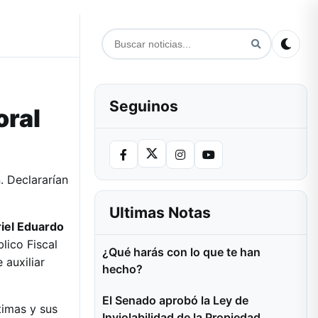
Seguinos
oral
. Declararían
Ultimas Notas
iel Eduardo
blico Fiscal
¿Qué harás con lo que te han
 auxiliar
hecho?
El Senado aprobó la Ley de
timas y sus
Inviolabilidad de la Propiedad