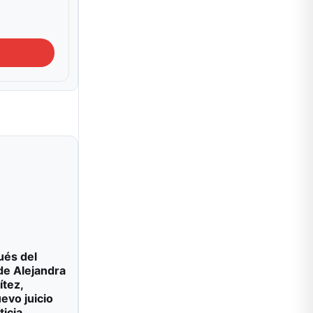
ués del
de Alejandra
ítez,
evo juicio
ticia