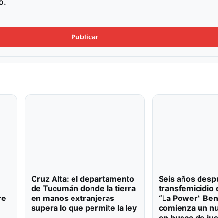
o.
Cruz Alta: el departamento
Seis años desp
de Tucumán donde la tierra
transfemicidio 
re
en manos extranjeras
“La Power” Ben
supera lo que permite la ley
comienza un nu
en busca de jus