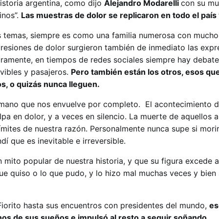
istoria argentina, como dijo
Alejandro Modarelli
con su mue
inos”.
Las muestras de dolor se replicaron en todo el paí
os temas, siempre es como una familia numerosa con mucho
xpresiones de dolor surgieron también de inmediato las expr
ramente, en tiempos de redes sociales siempre hay debate
vibles y pasajeros.
Pero también están los otros, esos que
s, o quizás nunca lleguen.
mano que nos envuelve por completo. El acontecimiento d
pa en dolor, y a veces en silencio. La muerte de aquellos 
ímites de nuestra razón. Personalmente nunca supe si morir
í que es inevitable e irreversible.
 mito popular de nuestra historia, y que su figura excede 
que quiso o lo que pudo, y lo hizo mal muchas veces y bien
 Fiorito hasta sus encuentros con presidentes del mundo,
es
os de sus sueños e impulsó al resto a seguir soñando.