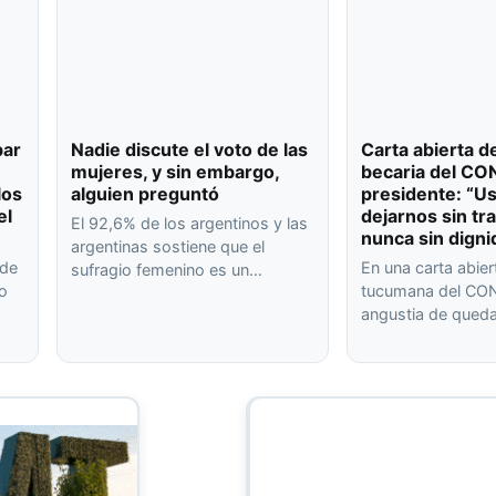
bar
Nadie discute el voto de las
Carta abierta d
mujeres, y sin embargo,
becaria del CO
los
alguien preguntó
presidente: “U
el
dejarnos sin tr
El 92,6% de los argentinos y las
nunca sin digni
argentinas sostiene que el
 de
En una carta abier
sufragio femenino es un…
 o
tucumana del CON
angustia de qued