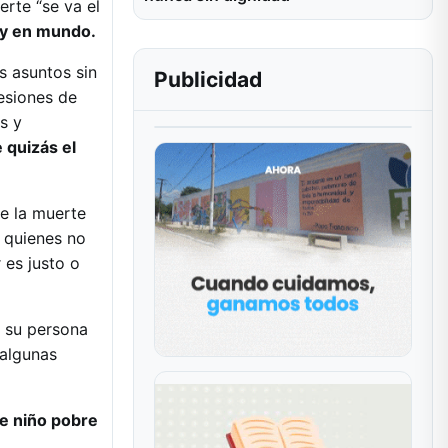
rte “se va el
s y en mundo.
s asuntos sin
Publicidad
esiones de
s y
 quizás el
e la muerte
a quienes no
 es justo o
a su persona
 algunas
e niño pobre