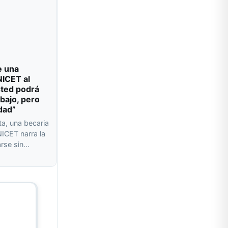
e una
NICET al
sted podrá
abajo, pero
dad”
ta, una becaria
ICET narra la
arse sin…