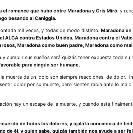
a el romance que hubo entre Maradona y Cris Miró
, y re
ego besando al Caniggia.
 contada mil veces, y todas de modo distinto.
Maradona en 
l ALCA contra Estados Unidos, Maradona contra el Vatic
erosos, Maradona como buen padre, Maradona como mal
illa y cumplir sus sueños será quizás tener expuesta toda su
o favorable para ningún ser humano.
 la muerte de un ídolo son siempre reacciones de dolor. I
sentir dolor por su muerte, pero sienten rabia ante lo mal
ación hay un escape de la muerte, y cuando esta finalmente
ecuerdo de todos los dolores, y ojalá la conciencia de fini
o de él, y quien sabe, quizás también nos ayude a ser fe