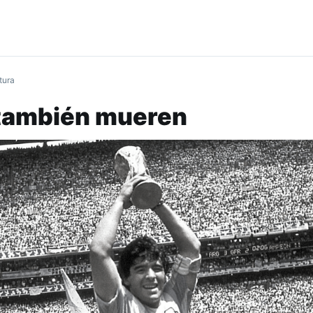
tura
 también mueren