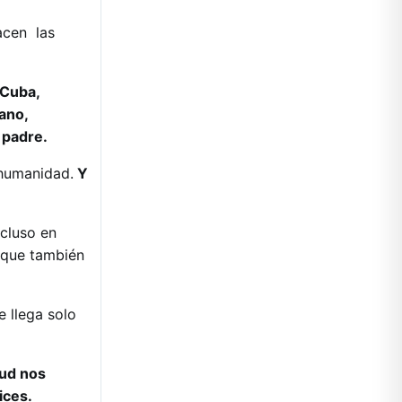
nacen las
Cuba,
ano,
 padre.
 humanidad.
Y
ncluso en
o que también
 llega solo
tud nos
lices.