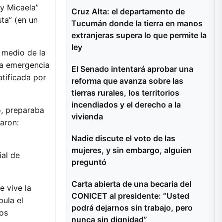
y Micaela”
Cruz Alta: el departamento de
sta” (en un
Tucumán donde la tierra en manos
extranjeras supera lo que permite la
ley
 medio de la
la emergencia
El Senado intentará aprobar una
atificada por
reforma que avanza sobre las
tierras rurales, los territorios
incendiados y el derecho a la
o, preparaba
vivienda
laron:
Nadie discute el voto de las
mujeres, y sin embargo, alguien
ial de
preguntó
Carta abierta de una becaria del
e vive la
CONICET al presidente: “Usted
pula el
podrá dejarnos sin trabajo, pero
tos
nunca sin dignidad”