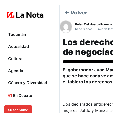
← Volver
Belen Del Huerto Romero
hace 6 años • 6 min de lec
Tucumán
Los derech
Actualidad
de negociac
Cultura
Actualidad
El gobernador
Juan Ma
Agenda
que se hace cada vez m
el tablero los derechos
Género y Diversidad
En Debate
Dos declarados antiderecho
mujeres, Jaldo y Manzur s
Suscribirme