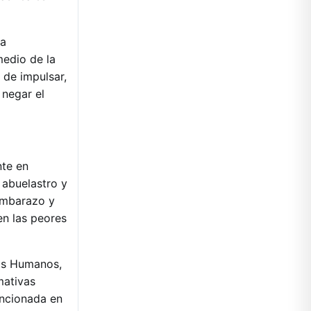
La
edio de la
 de impulsar,
 negar el
nte en
 abuelastro y
 embarazo y
en las peores
hos Humanos,
mativas
ncionada en