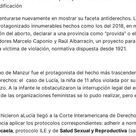
dificación
venturarse nuevamente en mostrar su faceta antiderechos. 
rotagonizado innumerables hechos como los del 2018, en m
ión del aborto, declarar a una provincia como “provida” o el
adores Marcelo Caponio y Raúl Albarracín, un proyecto para
 víctima de violación, normativa dispuesta desde 1921.
rno de Manzur fue el protagonista del hecho más trascende
echos: el caso de Lucía, la niña de 11 años violada por su
. A la infante le obstaculizaron la interrupción legal del
l de las organizaciones feministas se lo pudo realizar, pero 
e hicieron aLucía llegó a la Corte Interamericana de Derec
cia aplicar los protocolos correspondientes: adherir a nor
caela
, protocolo ILE y de
Salud Sexual y Reproductiva
(sa