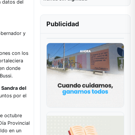
 datos del
Publicidad
gobernador y
iones con los
ortaleciera
 en donde
Bussi.
e
Sandra del
untos por el
de octubre
ía Provincial
ldo en un