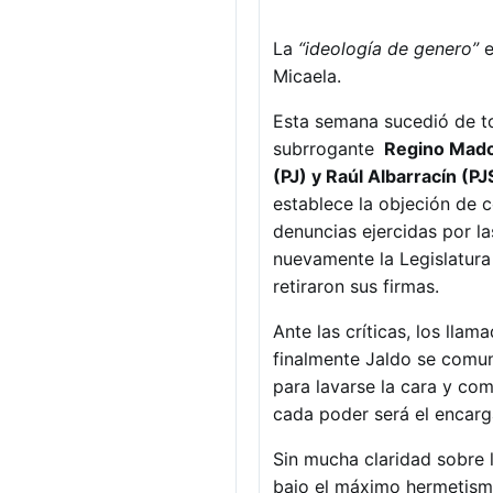
La
“ideología de genero”
e
Micaela.
Esta semana sucedió de to
subrrogante
Regino Mado 
(PJ) y Raúl Albarracín (P
establece la objeción de c
denuncias ejercidas por l
nuevamente la Legislatura 
retiraron sus firmas.
Ante las críticas, los lla
finalmente Jaldo se comun
para lavarse la cara y co
cada poder será el encarg
Sin mucha claridad sobre 
bajo el máximo hermetismo