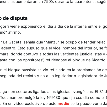
enuncias aumentaron un 750% durante la cuarentena, según
no de disputa
rgorrí viene exponiendo el día a día de la interna entre el 
inó” afirmó.
por La Gaceta, señala que “Manzur se ocupó de tender relac
 adentro. Esto supuso que el vice, hombre del interior, se f
mara, donde contuvo a todas las vertientes justicialistas y
sta con los opositores”, refiriéndose al bloque de Ricardo 
n el bloque bussista se vio reflejado en la proclamación d
egunda del recinto y no a un legislador o legisladora de J
go con sectores ligados a las iglesias evangélicas. El 31 
e Tucumán promulgó la ley N°9130 que fija ese día como el D
s. En un vídeo exclusivo de este
medio
se lo puede ver a Ja