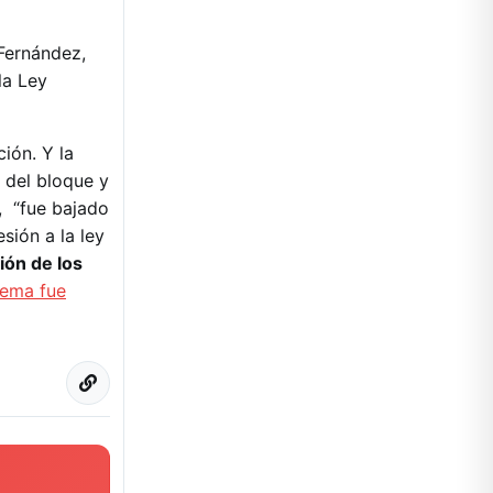
Fernández,
la Ley
ión. Y la
 del bloque y
, “fue bajado
sión a la ley
ión de los
tema fue