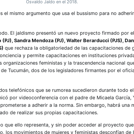
Osvaldo Jaldo en el 2018.
s el mismo argumento que usa el bussismo para no adherir
do. El jaldismo presentó un nuevo proyecto firmado por el
(PJ), Sandra Mendoza (PJ), Walter Berarducci (PJS), Dan
JS)
que rechaza la obligatoriedad de las capacitaciones de 
onciencia y permite capacitaciones en instituciones privada
as organizaciones feministas y la trascendencia nacional q
de Tucumán, dos de los legisladores firmantes por el ofici
mados telefónicos que se rumorea sucedieron durante todo el
icó por videoconferencia con el padre de Micaela García, 
mprometerse a adherir a la norma. Sin embargo, habrá una m
ado de realizar sus propias capacitaciones.
lo que ello representa, y sin poder acceder al proyecto qu
, los movimientos de mujeres y feministas desconfían de l