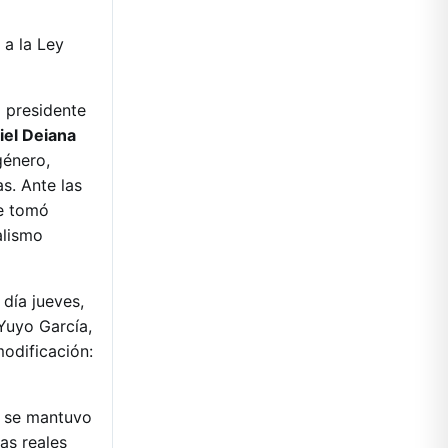
 a la Ley
 presidente
iel Deiana
género,
s. Ante las
ue tomó
alismo
 día jueves,
Yuyo García,
odificación:
e se mantuvo
as reales