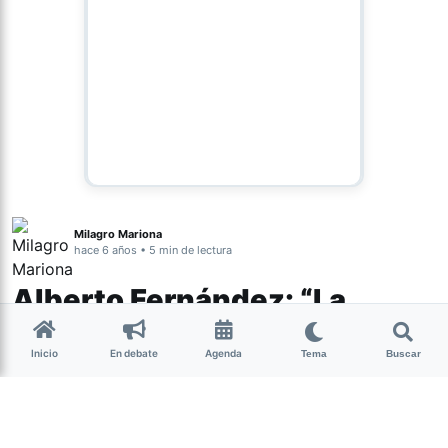
Milagro Mariona
hace 6 años • 5 min de lectura
Alberto Fernández: “La
cuarentena va a seguir, lo
Inicio
En debate
Agenda
que podemos hacer es
Tema
Buscar
flexibilizarla”
El aislamiento social preventivo y obligatorio,