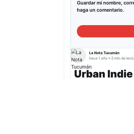
Guardar mi nombre, corre
haga un comentario.
La Nota Tucumán
hace 1 año • 2 min de lect
Urban Indie
vibras en 
Cultura