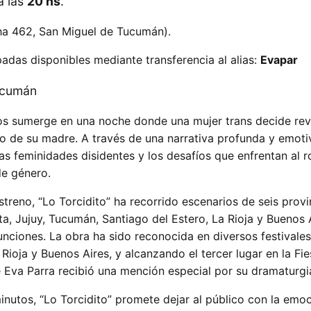
a las
20 hs
.
ha 462, San Miguel de Tucumán).​
adas disponibles mediante transferencia al alias:
Evapar
os sumerge en una noche donde una mujer trans decide rev
io de su madre. A través de una narrativa profunda y emotiv
 las feminidades disidentes y los desafíos que enfrentan al
de género.
treno, “Lo Torcidito” ha recorrido escenarios de seis provi
ta, Jujuy, Tucumán, Santiago del Estero, La Rioja y Buenos 
ciones. La obra ha sido reconocida en diversos festivales 
ioja y Buenos Aires, y alcanzando el tercer lugar en la Fie
e Eva Parra recibió una mención especial por su dramaturgi
nutos, “Lo Torcidito” promete dejar al público con la emoc