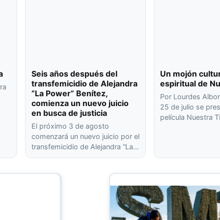
a
Seis años después del
Un mojón cultur
transfemicidio de Alejandra
espiritual de N
ra
“La Power” Benítez,
Por Lourdes Albo
comienza un nuevo juicio
25 de julio se pre
o
en busca de justicia
película Nuestra T
…
El próximo 3 de agosto
comenzará un nuevo juicio por el
transfemicidio de Alejandra “La…