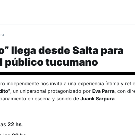
ura
o” llega desde Salta para
l público tucumano
tro independiente nos invita a una experiencia íntima y refl
dito”
, un unipersonal protagonizado por
Eva Parra
, con dir
pañamiento en escena y sonido de
Juank Sarpura
.​
las
22 hs
.