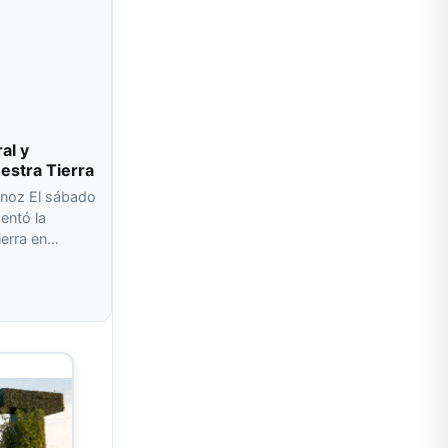
al y
uestra Tierra
rnoz El sábado
sentó la
ierra en…