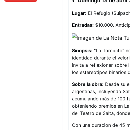
Domingo 13 de abril
Lugar:
El Refugio (Suipac
Entradas:
$10.000. Anticip
Sinopsis:
“Lo Torcidito” n
identidad durante el velor
invita a reflexionar sobre
los estereotipos binarios 
Sobre la obra:
Desde su es
argentinas, incluyendo Sal
acumulando más de 100 fun
obteniendo premios en La R
del Teatro de Salta, dond
Con una duración de 45 mi