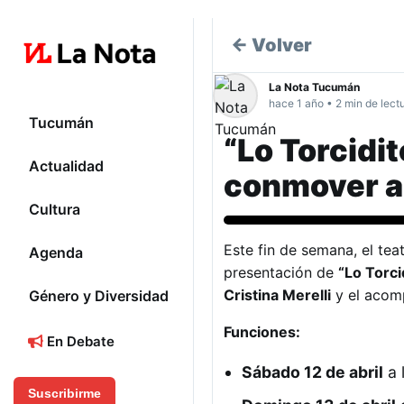
← Volver
La Nota Tucumán
hace 1 año • 2 min de lect
Tucumán
“Lo Torcidit
Actualidad
conmover a
Cultura
Cultura
Este fin de semana, el tea
Agenda
presentación de
“Lo Torci
Cristina Merelli
y el acom
Género y Diversidad
Funciones:
En Debate
Sábado 12 de abril
a 
Suscribirme