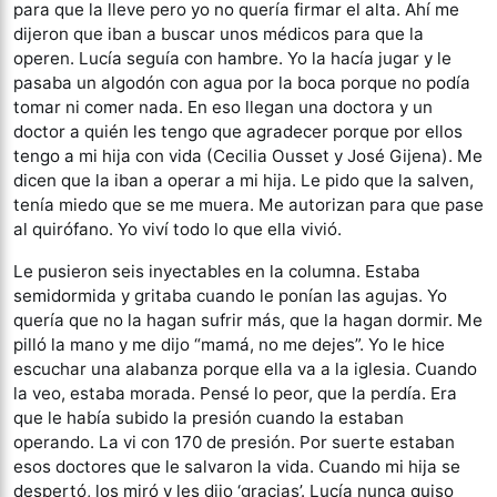
para que la lleve pero yo no quería firmar el alta. Ahí me
dijeron que iban a buscar unos médicos para que la
operen. Lucía seguía con hambre. Yo la hacía jugar y le
pasaba un algodón con agua por la boca porque no podía
tomar ni comer nada. En eso llegan una doctora y un
doctor a quién les tengo que agradecer porque por ellos
tengo a mi hija con vida (Cecilia Ousset y José Gijena). Me
dicen que la iban a operar a mi hija. Le pido que la salven,
tenía miedo que se me muera. Me autorizan para que pase
al quirófano. Yo viví todo lo que ella vivió.
Le pusieron seis inyectables en la columna. Estaba
semidormida y gritaba cuando le ponían las agujas. Yo
quería que no la hagan sufrir más, que la hagan dormir. Me
pilló la mano y me dijo “mamá, no me dejes”. Yo le hice
escuchar una alabanza porque ella va a la iglesia. Cuando
la veo, estaba morada. Pensé lo peor, que la perdía. Era
que le había subido la presión cuando la estaban
operando. La vi con 170 de presión. Por suerte estaban
esos doctores que le salvaron la vida. Cuando mi hija se
despertó, los miró y les dijo ‘gracias’. Lucía nunca quiso