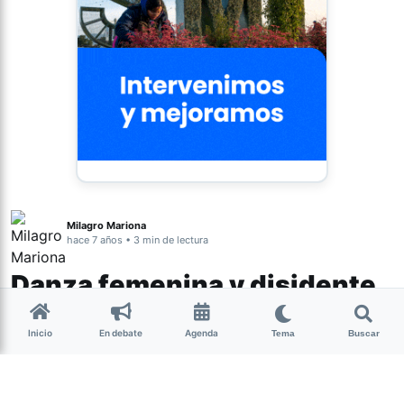
Milagro Mariona
hace 7 años • 3 min de lectura
Danza femenina y disidente
en el MUNT
Inicio
En debate
Agenda
Tema
Buscar
Luego de la exitosa edición de “Mujeres
que hacen Stand Up”, del Ciclo de Artes