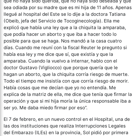
que no haya sido querida, que no haya sido deseada y que
sea odiada por su madre que es mi hija de 11 años. Apenas
llegué al hospital del Este se lo dije a la doctora Tatiana
(Obeib, jefa del Servicio de Tocoginecología). Ella me
explicó que había una ley que a la chiquita la amparaba,
que podía hacer un aborto y que iba a hacer todo lo
posible para que se haga. Nos mandó a la casa cuatro
días. Cuando me reuní con la fiscal Reuter le pregunto si
había esa ley y me dice que sí, que existía y que la
amparaba. Cuando la vuelvo a internar, hablo con el
doctor Gustavo (Vigliocco) que porque quería que le
hagan un aborto, que la chiquita corría riesgo de muerte.
Todo el tiempo me insistía con que corría riesgo de morir.
Había cosas que me decían que yo no entendía. Me
explica de la matriz de ella, me dice que tenía que firmar la
operación y que si mi hija moría la única responsable iba a
ser yo. Me daba miedo firmar por eso”.
El 7 de febrero, en un nuevo control en el Hospital, una de
las dos instituciones que realiza Interrupciones Legales
del Embarazo (ILEs) en la provincia, Sol pidió por primera