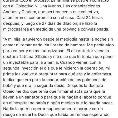
durante todo el proceso. La familia se puso en contacto
con el Colectivo Ni Una Menos. Las organizaciones
Andhes y Cladem, que pertenecen a ese colectivo,
asumieron el compromiso con el caso. Casi 24 horas
después, y luego de 27 días de dilación, se hizo la
microcesárea en medio de una provincia convulsionada.
“A mi hija la tuvieron desde el mediodía hasta la noche sin
comer ni tomar nada. Ya lloraba de hambre. Me pedía algo
para comer y no me autorizaban. El día anterior viene la
doctora Tatiana (Obeid) y me dice que le tenían que poner
un inyectable para la anemia. Cuando vienen con la
segunda inyección el día que le hicieron la operación, mi
prima les vuelve a preguntar para qué era y la enfermera
le dice que era para la maduración de los pulmones del
bebé y que era la segunda dosis. Después la doctora
Obeid me dijo que tenía que firmar el acta para que la
lleven a un sanatorio para que le hagan el aborto porque
en el hospital no había ningún médico que lo pueda hacer.
Nadie la quería operar supuestamente porque corría
riesgo de muerte. Decía que había un remise esperando