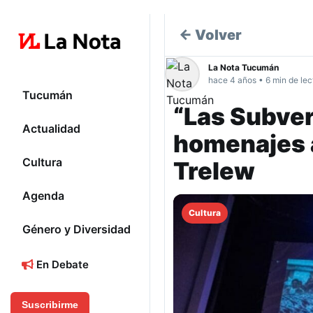
← Volver
La Nota Tucumán
hace 4 años • 6 min de lec
Tucumán
“Las Subver
Actualidad
homenajes a
Cultura
Trelew
Agenda
Cultura
Género y Diversidad
En Debate
Suscribirme