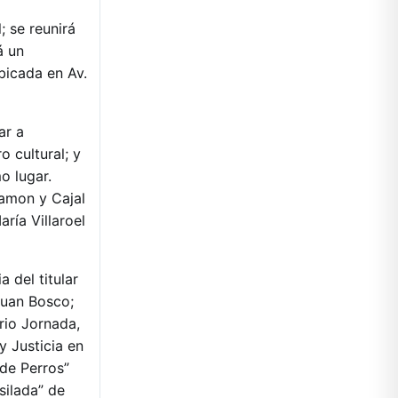
; se reunirá
á un
bicada en Av.
ar a
 cultural; y
o lugar.
amon y Cajal
ría Villaroel
 del titular
Juan Bosco;
rio Jornada,
y Justicia en
 de Perros”
silada” de