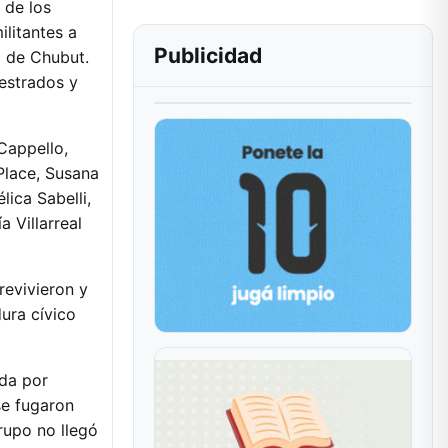
 de los
litantes a
Publicidad
a de Chubut.
uestrados y
Cappello,
Place, Susana
ica Sabelli,
 Villarreal
revivieron y
ura cívico
ada por
se fugaron
rupo no llegó