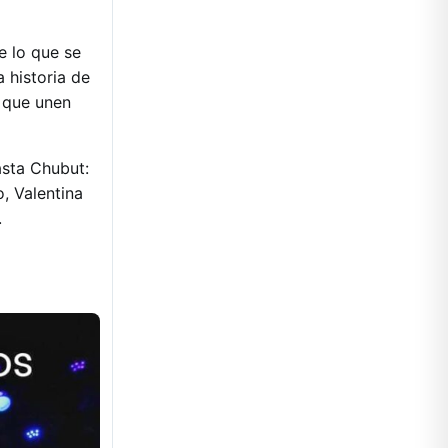
e lo que se
historia de
s que unen
asta Chubut:
o, Valentina
.