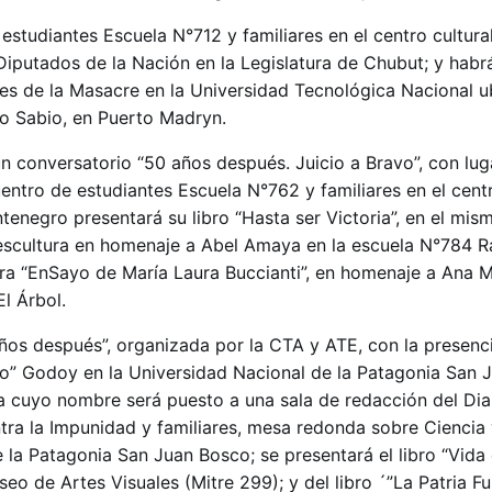
estudiantes Escuela N°712 y familiares en el centro cultural
putados de la Nación en la Legislatura de Chubut; y habr
res de la Masacre en la Universidad Tecnológica Nacional u
o Sabio, en Puerto Madryn.
 un conversatorio “50 años después. Juicio a Bravo”, con lug
ntro de estudiantes Escuela N°762 y familiares en el centro
ntenegro presentará su libro “Hasta ser Victoria”, en el mism
escultura en homenaje a Abel Amaya en la escuela N°784 R
ra “EnSayo de María Laura Buccianti”, en homenaje a Ana Ma
El Árbol.
os después”, organizada por la CTA y ATE, con la presencia
o” Godoy en la Universidad Nacional de la Patagonia San 
a cuyo nombre será puesto a una sala de redacción del Dia
tra la Impunidad y familiares, mesa redonda sobre Ciencia 
 la Patagonia San Juan Bosco; se presentará el libro “Vida
seo de Artes Visuales (Mitre 299); y del libro ´”La Patria Fu