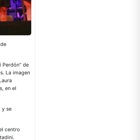
 de
ni Perdón” de
os. La imagen
Laura
s, en el
 y se
el centro
tadini.