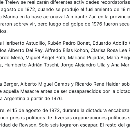
 Trelew se realizarán diferentes actividades recordatorias
 agosto de 1972, cuando se produjo el fusilamiento de 19 mi
 Marina en la base aeronaval Almirante Zar, en la provinci
graron sobrevivir, pero luego del golpe de 1976 fueron sec
dos.
os Heriberto Astudillo, Rubén Pedro Bonet, Eduardo Adolfo 
los Alberto Del Rey, Alfredo Elías Kohon, Clarisa Rosa Lea 
ardo Mena, Miguel Ángel Polti, Mariano Pujadas, María Angél
Humberto Adrián Toschi, Jorge Alejandro Ulla y Ana María
a Berger, Alberto Miguel Camps y Ricardo René Haidar sob
e aquella Masacre antes de ser desaparecidos por la dictad
la Argentina a partir de 1976.
cre, el 15 de agosto de 1972, durante la dictadura encabez
inco presos políticos de diversas organizaciones políticas 
idad de Rawson. Solo seis lograron escapar. El resto del g