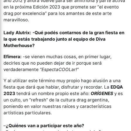
año 2012 y ahora vuelve para ser anfitriona y parte activa
en la próxima Edición 2023 que promete ser “el evento
drag por excelencia” para los amantes de este arte
maravilloso.
Lady Alutrix: -Qué podés contarnos de la gran fiesta en
la que estás trabajando junto al equipo de Diva
Motherhouse?
Efímera:
-se vienen muchas cosas, en primer lugar,
decirles que no pueden dejar de ir porque será
verdaderamente
“EspectaCOOLar!”
Y al utilizar este término muy propio hago alusión a una
fiesta que dará que hablar, disfrutar y recordar. La
EDQA
2023
tendrá un nombre propio este año:
ORÍGENES
y es
un culto, un “refresh” de la cultura drag argentina,
poniendo en valor nuestras raíces y características
artísticas particulares.
–
¿Quiénes van a participar este año?