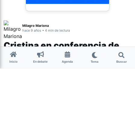
Milagro Mariona
hace 9 años • 4 min de lectura
Cristina en conferencia de
prensa en el Congreso
Inicio
En debate
Agenda
Tema
Buscar
La ex presidenta hablará sobre su
procesamiento con prisión preventiva y
el pedido de desafuero por la firma del
Memorándum con Irán, por el cual
fueron encarcelados y procesados ex
funcionarios de su gestión y otros
dirigentes.
(más…)