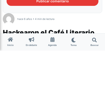
hace 6 años • 4 min de lectura
Hackearon el Café Literario
del Virla e insultaron a la
Inicio
En debate
Agenda
poeta mapuche Liliana
Tema
Buscar
Ancalao
Cultura