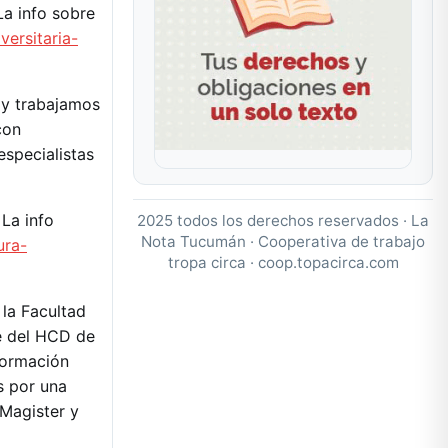
La info sobre
versitaria-
 y trabajamos
 con
especialistas
 La info
2025 todos los derechos reservados · La
Nota Tucumán · Cooperativa de trabajo
ura-
tropa circa ·
coop.topacirca.com
 la Facultad
te del HCD de
 formación
as por una
 Magister y