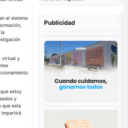
en el sistema
Publicidad
nformación,
 la
estigación
virtual y
ntes
eccionamiento
 que estoy
esados y
a que esta
 impartirá