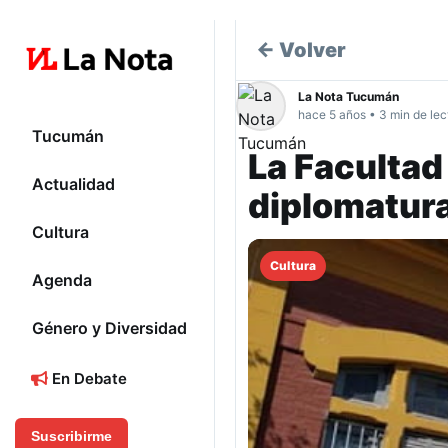
← Volver
La Nota Tucumán
hace 5 años • 3 min de lec
Tucumán
La Facultad
Actualidad
diplomatura
Cultura
Cultura
Agenda
Género y Diversidad
En Debate
Suscribirme