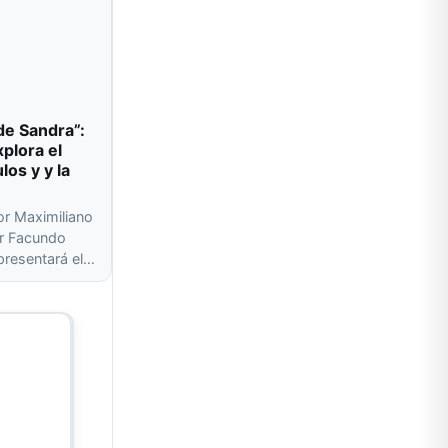
de Sandra”:
plora el
los y y la
or Maximiliano
or Facundo
presentará el…