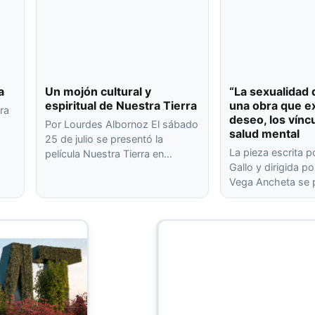
a
Un mojón cultural y
“La sexualidad 
espiritual de Nuestra Tierra
una obra que ex
ra
deseo, los víncu
Por Lourdes Albornoz El sábado
salud mental
25 de julio se presentó la
o
La pieza escrita p
película Nuestra Tierra en…
…
Gallo y dirigida p
Vega Ancheta se 