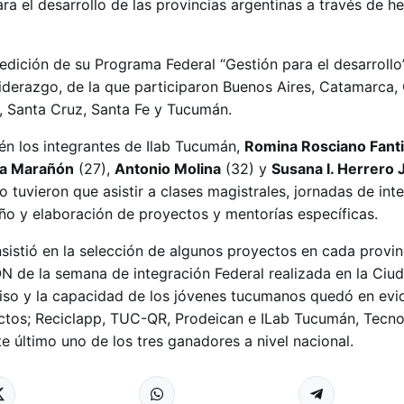
a el desarrollo de las provincias argentinas a través de h
dición de su Programa Federal “Gestión para el desarrollo”,
iderazgo, de la que participaron Buenos Aires, Catamarca, 
, Santa Cruz, Santa Fe y Tucumán.
ién los integrantes de Ilab Tucumán,
Romina Rosciano Fant
na Marañón
(27),
Antonio Molina
(32) y
Susana I. Herrero 
po tuvieron que asistir a clases magistrales, jornadas de int
seño y elaboración de proyectos y mentorías específicas.
sistió en la selección de algunos proyectos en cada provin
 de la semana de integración Federal realizada en la Ciu
so y la capacidad de los jóvenes tucumanos quedó en evid
ctos; Reciclapp, TUC-QR, Prodeican e ILab Tucumán, Tecno
 último uno de los tres ganadores a nivel nacional.