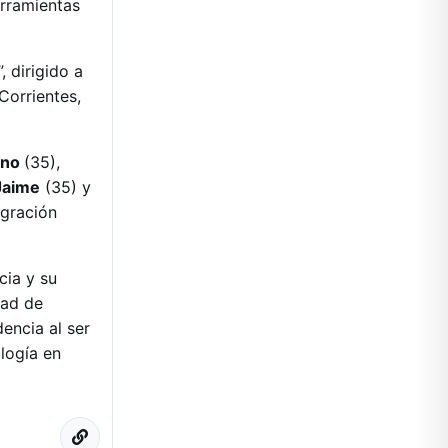
erramientas
 dirigido a
Corrientes,
ino
(35),
Jaime
(35) y
egración
cia y su
dad de
encia al ser
logía en