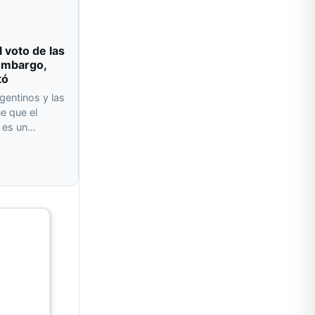
l voto de las
 embargo,
tó
gentinos y las
e que el
o es un…