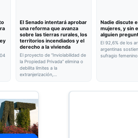
to
El Senado intentará aprobar
Nadie discute e
ra
una reforma que avanza
mujeres, y sin
sobre las tierras rurales, los
alguien pregun
ley
territorios incendiados y el
El 92,6% de los ar
derecho a la vivienda
argentinas sostien
El proyecto de “Inviolabilidad de
404
sufragio femenin
la Propiedad Privada” elimina o
debilita límites a la
extranjerización,…