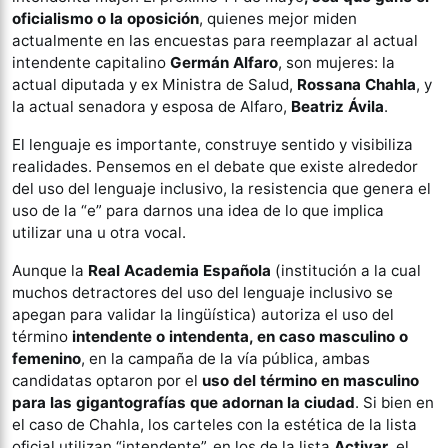
oficialismo o la oposición
, quienes mejor miden
actualmente en las encuestas para reemplazar al actual
intendente capitalino
Germán Alfaro
, son mujeres: la
actual diputada y ex Ministra de Salud,
Rossana Chahla
, y
la actual senadora y esposa de Alfaro,
Beatriz Ávila
.
El lenguaje es importante, construye sentido y visibiliza
realidades. Pensemos en el debate que existe alrededor
del uso del lenguaje inclusivo, la resistencia que genera el
uso de la “e” para darnos una idea de lo que implica
utilizar una u otra vocal.
Aunque la
Real Academia Española
(institución a la cual
muchos detractores del uso del lenguaje inclusivo se
apegan para validar la lingüística) autoriza el uso del
término
intendente o intendenta, en caso masculino o
femenino
, en la campaña de la vía pública, ambas
candidatas optaron por el
uso del término en masculino
para las gigantografías que adornan la ciudad
. Si bien en
el caso de Chahla, los carteles con la estética de la lista
oficial utilizan “intendente”, en los de la lista
Activar
, el